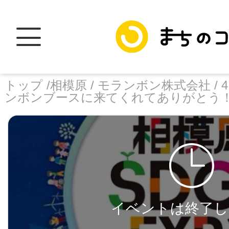
トップ /
相模原 /
モランボン株式会社 /
ンボンブースに来てくれてありがとう
トップ
facebook
X
加盟スポットに
イベントは終了し