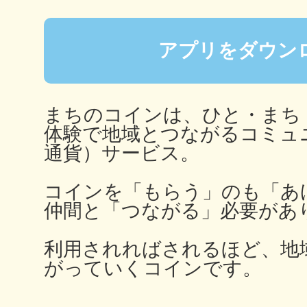
秋葉原
アプリをダウン
日置
まちのコインは、ひと・まち
体験で地域とつながるコミュ
通貨）サービス。
コインを「もらう」のも「あ
高知市
仲間と「つながる」必要があ
利用されればされるほど、地
がっていくコインです。
シモキ