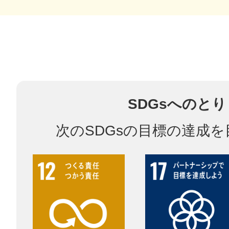
多度津
SDGsへのと
厚木
次のSDGsの目標の達成
八尾