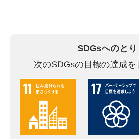
鎌倉
SDGsへのと
相模原
次のSDGsの目標の達成
渋谷区