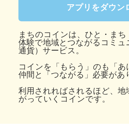
アプリをダウン
多度津
まちのコインは、ひと・まち
体験で地域とつながるコミュ
通貨）サービス。
コインを「もらう」のも「あ
厚木
仲間と「つながる」必要があ
利用されればされるほど、地
がっていくコインです。
八尾