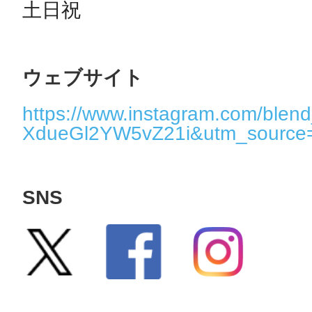
土日祝
ウェブサイト
https://www.instagram.com/blend
XdueGl2YW5vZ21i&utm_source
SNS