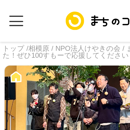
トップ /
相模原 /
NPO法人けやきの会 /
た！ぜひ100すもーで応援してください
トップ
facebook
X
加盟スポットに