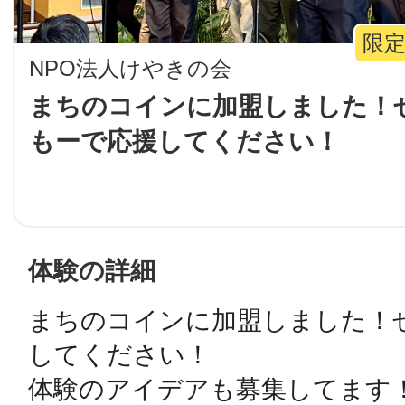
LINE
限定
NPO法人けやきの会
地域に導入をご
まちのコインに加盟しました！ぜ
もーで応援してください！
SMS
地域ごとのペ
メール
体験の詳細
まちのコインに加盟しました！ぜ
URLをコピー
智頭
してください！

体験のアイデアも募集してます！