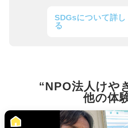
八女
SDGsについて詳し
る
日立
滋賀県
“NPO法人けや
他の体