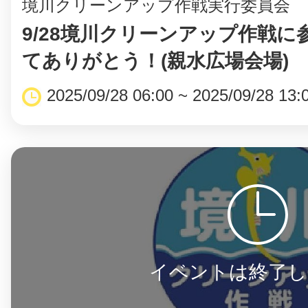
境川クリーンアップ作戦実行委員会
9/28境川クリーンアップ作戦に
てありがとう！(親水広場会場)
2025/09/28 06:00 ~ 2025/09/28 13:
©︎ KAYAC Inc.
All Righ
イベントは終了し