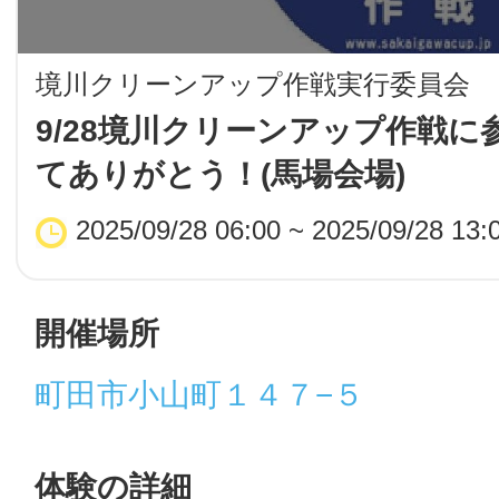
LINE
境川クリーンアップ作戦実行委員会
地域に導入をご
9/28境川クリーンアップ作戦に
てありがとう！(馬場会場)
SMS
2025/09/28 06:00 ~ 2025/09/28 13:
地域ごとのペ
メール
開催場所
町田市小山町１４７−５
URLをコピー
智頭
体験の詳細