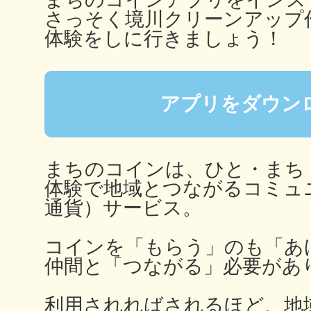
秋葉原
さっそく境川クリーンアップ
体験をしに行きましょう！
アプリをダウン
日置
まちのコインは、ひと・まち
体験で地域とつながるコミュ
高知市
通貨）サービス。
コインを「もらう」のも「あ
仲間と「つながる」必要があ
シモキ
利用されればされるほど、地