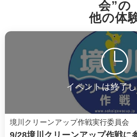
八女
会”の
他の体
日立
滋賀県
イベントは終了し
境川クリーンアップ作戦実行委員会
9/28境川クリーンアップ作戦に