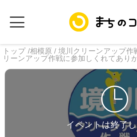
トップ /
相模原 /
境川クリーンアップ作戦
リーンアップ作戦に参加しくれてありが
トップ
facebook
X
加盟スポットに
イベントは終了し