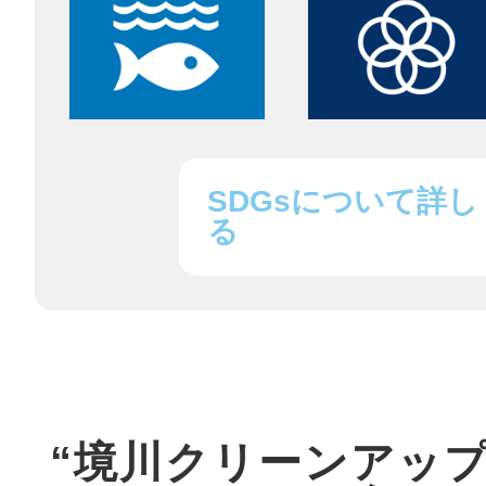
鎌倉
相模原
SDGsについて詳し
る
渋谷区
“境川クリーンアッ