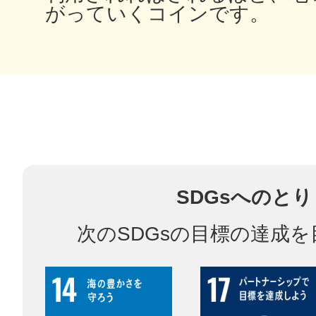
がっていくコインです。
多度津
厚木
SDGsへのと
次のSDGsの目標の達成
八尾