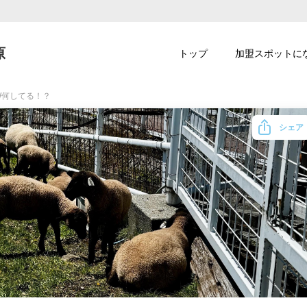
原
トップ
加盟スポットに
W何してる！？
シェア