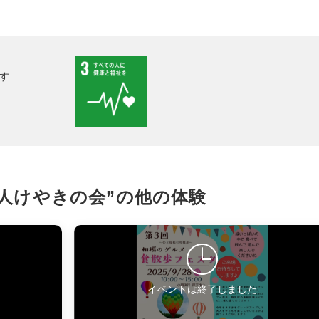
facebook
す
X
LINE
メール
法人けやきの会”の
他の体験
URLをコピー
イベントは終了しました