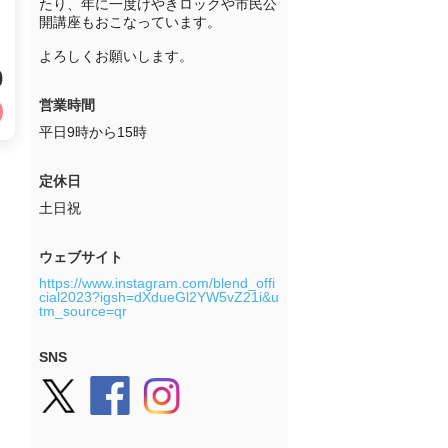
たり、年に一度けやきロックや市民公
開講座もおこなっています。

よろしくお願いします。
0
営業時間
平日9時から15時
定休日
土日祝
ウェブサイト
https://www.instagram.com/blend_offi
cial2023?igsh=dXdueGl2YW5vZ21i&u
tm_source=qr
SNS