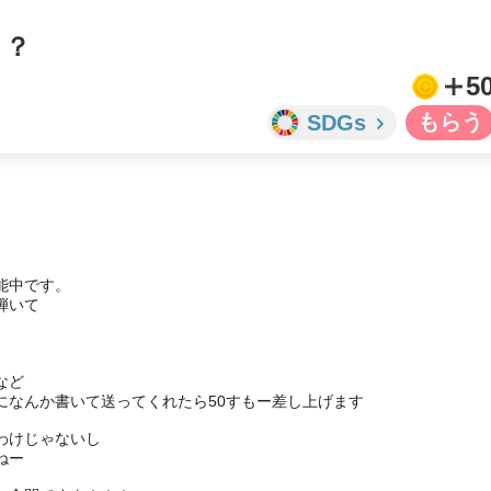
！？
5
SDGs
中です。

いて

ど

なんか書いて送ってくれたら50すもー差し上げます

けじゃないし

ー
