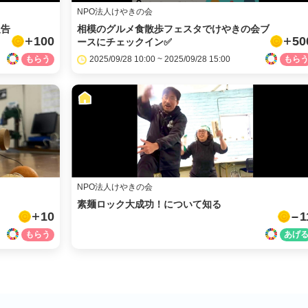
NPO法人けやきの会
報告
相模のグルメ食散歩フェスタでけやきの会ブ
100
50
ースにチェックイン✅
2025/09/28 10:00 ~ 2025/09/28 15:00
NPO法人けやきの会
素麺ロック大成功！について知る
10
1