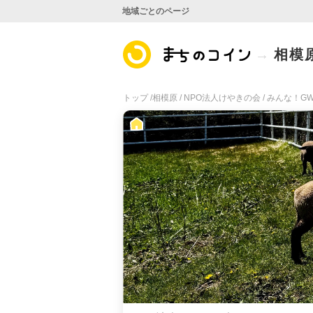
地域ごとのページ
相模
トップ /
相模原 /
NPO法人けやきの会 /
みんな！G