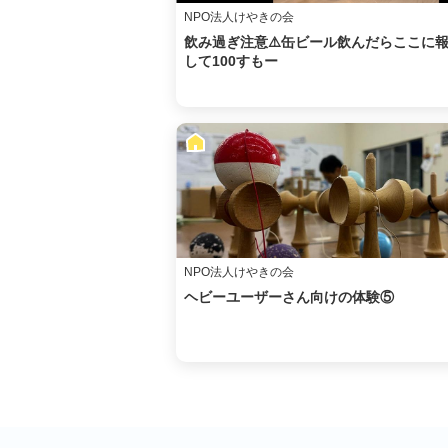
NPO法人けやきの会
飲み過ぎ注意⚠️缶ビール飲んだらここに
して100すもー
NPO法人けやきの会
ヘビーユーザーさん向けの体験⑤