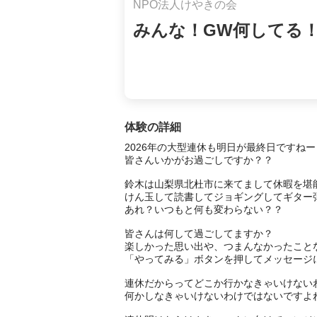
NPO法人けやきの会
みんな！GW何してる
体験の詳細
2026年の大型連休も明日が最終日ですねー

皆さんいかがお過ごしですか？？

鈴木は山梨県北杜市に来てまして休暇を堪能
けん玉して読書してジョギングしてギター弾
あれ？いつもと何も変わらない？？

皆さんは何して過ごしてますか？

楽しかった思い出や、つまんなかったことな
「やってみる」ボタンを押してメッセージに
連休だからってどこか行かなきゃいけないわ
何かしなきゃいけないわけではないですよね