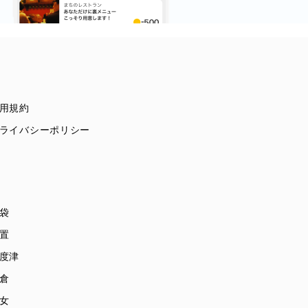
用規約
ライバシーポリシー
袋
置
度津
倉
女