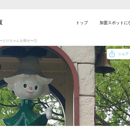
原
トップ
加盟スポットに
D〜りりちゃんを探せ〜①
シェア