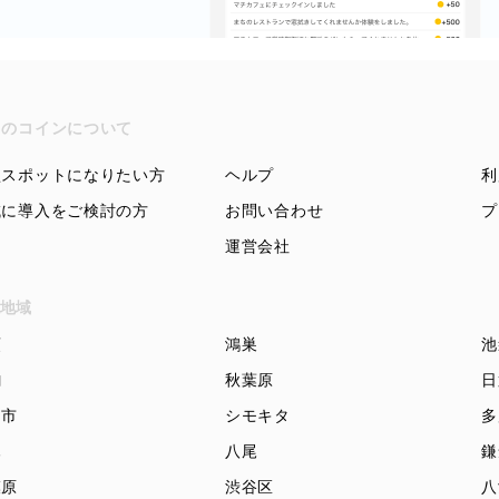
ちのコインについて
盟スポットになりたい方
ヘルプ
利
域に導入をご検討の方
お問い合わせ
プ
運営会社
地域
頭
鴻巣
池
駒
秋葉原
日
知市
シモキタ
多
木
八尾
鎌
模原
渋谷区
八