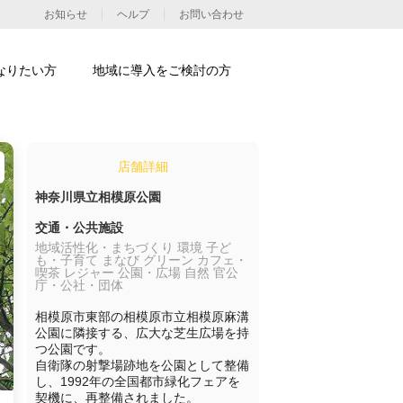
お知らせ
ヘルプ
お問い合わせ
なりたい方
地域に導入をご検討の方
店舗詳細
神奈川県立相模原公園
交通・公共施設
地域活性化・まちづくり 環境 子ど
も・子育て まなび グリーン カフェ・
喫茶 レジャー 公園・広場 自然 官公
庁・公社・団体
相模原市東部の相模原市立相模原麻溝
公園に隣接する、広大な芝生広場を持
つ公園です。

自衛隊の射撃場跡地を公園として整備
し、1992年の全国都市緑化フェアを
契機に、再整備されました。
