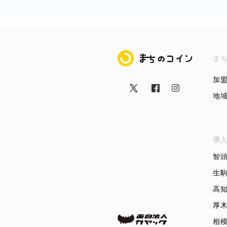
まちのコイン
ま
加
地
導入
智
生
高
厚
相