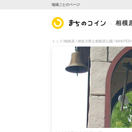
地域ごとのページ
相模
トップ /
相模原 /
神奈川県立相模原公園 /
WANTE