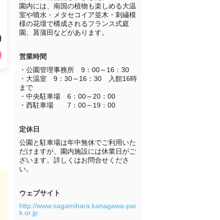
園内には、南国の植物も楽しめる大温
室や噴水・メタセコイア並木・刺繡模
様の花壇で構成されるフランス式庭
園、菖蒲田などがあります。
0
営業時間
・公園管理事務所　9：00～16：30

・大温室　9：30～16：30　入館16時
まで

・中央駐車場　6：00～20：00

・西駐車場　　7：00～19：00
定休日
公園と駐車場は年中無休でご利用いた
だけますが、園内施設には休業日がご
ざいます。詳しくはお問合せくださ
い。
ウェブサイト
http://www.sagamihara.kanagawa-par
k.or.jp