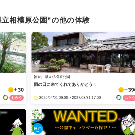
X
県立相模原公園”の
他の体験
LINE
メール
URLをコピー
神奈川県立相模原公園
雨の日に来てくれてありがとう！
30
39
2025/04/01 09:00 ~ 2027/03/31 17:00