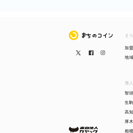
まちのコイン
ま
加
地
導入
智
生
高
厚
相