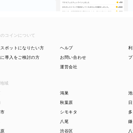
ちのコインについて
盟スポットになりたい方
ヘルプ
利
域に導入をご検討の方
お問い合わせ
プ
運営会社
地域
頭
鴻巣
池
駒
秋葉原
日
知市
シモキタ
多
木
八尾
鎌
模原
渋谷区
八