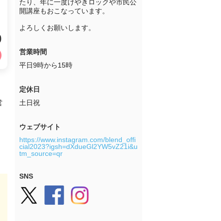
たり、年に一度けやきロックや市民公
開講座もおこなっています。

よろしくお願いします。
0
営業時間
平日9時から15時
定休日
営
土日祝
ウェブサイト
https://www.instagram.com/blend_offi
cial2023?igsh=dXdueGl2YW5vZ21i&u
tm_source=qr
SNS