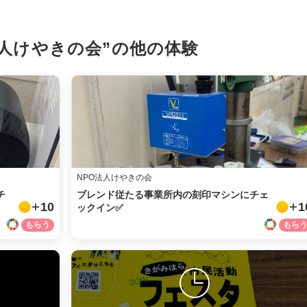
X
法人けやきの会”の
他の体験
LINE
メール
URLをコピー
NPO法人けやきの会
チ
ブレンド従たる事業所内の刻印マシンにチェ
10
1
ックイン✅