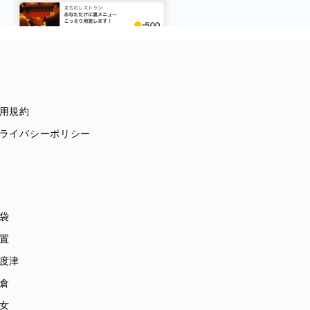
用規約
ライバシーポリシー
袋
置
度津
倉
女