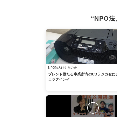
“NPO
NPO法人けやきの会
ブレンド従たる事業所内のCDラジカセに
ェックイン✅