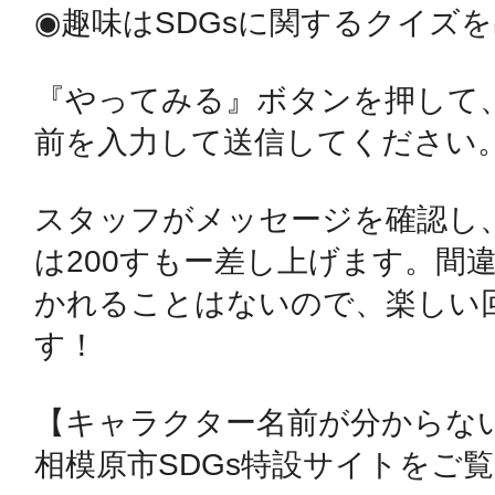
◉趣味はSDGsに関するクイズを
鴻巣
『やってみる』ボタンを押して
前を入力して送信してください。
スタッフがメッセージを確認し
池袋
は200すもー差し上げます。間違
かれることはないので、楽しい
す！

生駒
【キャラクター名前が分からない