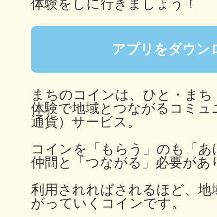
体験をしに行きましょう！
アプリをダウン
多度津
まちのコインは、ひと・まち
体験で地域とつながるコミュ
厚木
通貨）サービス。
コインを「もらう」のも「あ
仲間と「つながる」必要があ
八尾
利用されればされるほど、地
がっていくコインです。