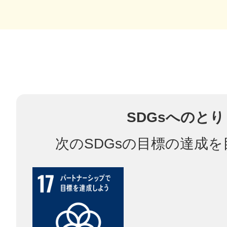
鎌倉
相模原
SDGsへのと
次のSDGsの目標の達成
渋谷区