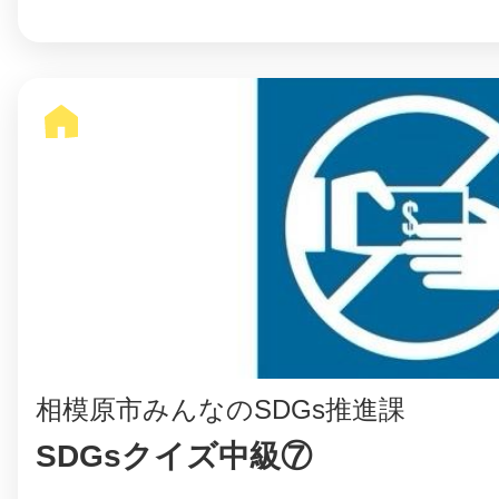
©︎ KAYAC Inc.
All Righ
相模原市みんなのSDGs推進課
SDGsクイズ中級⑦