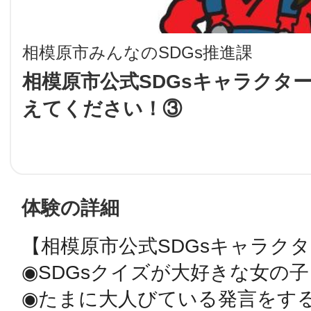
LINE
相模原市みんなのSDGs推進課
地域に導入をご
相模原市公式SDGsキャラクタ
えてください！③
SMS
地域ごとのペ
メール
体験の詳細
【相模原市公式SDGsキャラクタ
URLをコピー
智頭
◉SDGsクイズが大好きな女の子

◉たまに大人びている発言をする