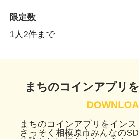
秋葉原
限定数
1人2件まで 
日置
まちのコインアプリ
高知市
まちのコインアプリをインス
シモキ
さっそく相模原市みんなのSD