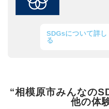
八女
日立
SDGsについて詳し
る
滋賀県
“相模原市みんなのS
他の体