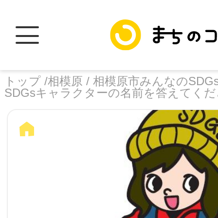
トップ /
相模原 /
相模原市みんなのSDGs
SDGsキャラクターの名前を答えてく
トップ
facebook
X
加盟スポットに