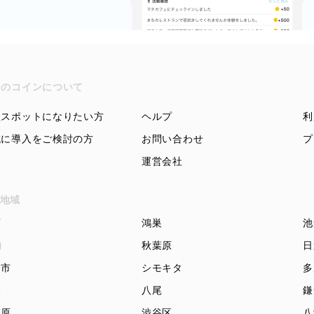
ちのコインについて
盟スポットになりたい方
ヘルプ
利
域に導入をご検討の方
お問い合わせ
プ
運営会社
地域
頭
鴻巣
池
駒
秋葉原
日
知市
シモキタ
多
木
八尾
鎌
模原
渋谷区
八