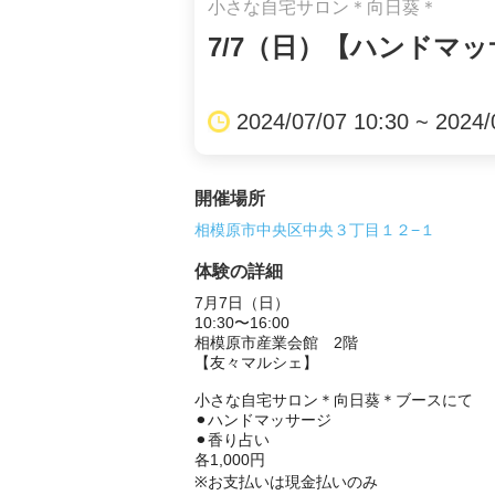
小さな自宅サロン＊向日葵＊
7/7（日）【ハンドマ
2024/07/07 10:30 ~ 2024/
開催場所
相模原市中央区中央３丁目１２−１
体験の詳細
7月7日（日）

10:30〜16:00

相模原市産業会館　2階

【友々マルシェ】

小さな自宅サロン＊向日葵＊ブースにて

⚫︎ハンドマッサージ

⚫︎香り占い

各1,000円

※お支払いは現金払いのみ
