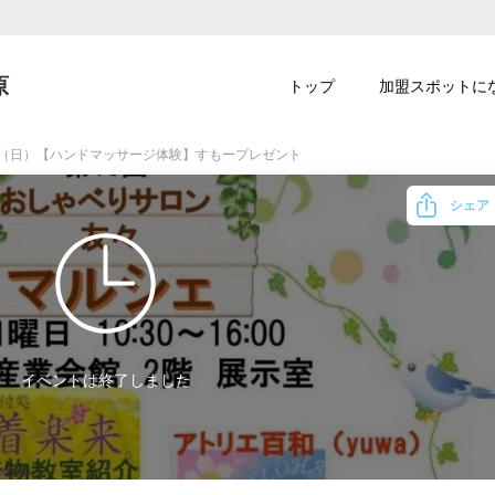
原
トップ
加盟スポットに
/7（日）【ハンドマッサージ体験】すもープレゼント
シェア
イベントは終了しました