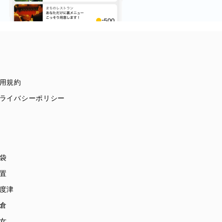
用規約
ライバシーポリシー
袋
置
度津
倉
女