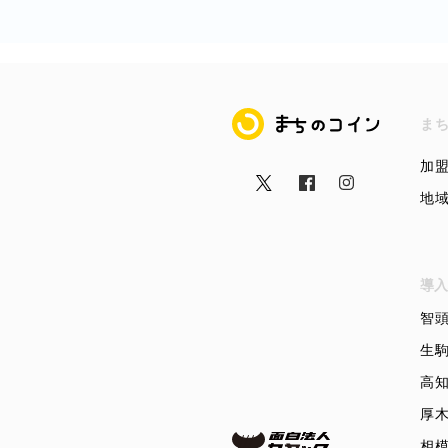
まちのコイン
ま
加
地
導入
智
生
高
厚
相