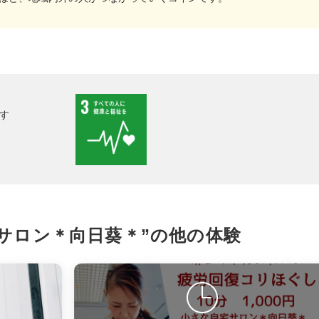
X
LINE
メール
す
URLをコピー
サロン＊向日葵＊”の
他の体験