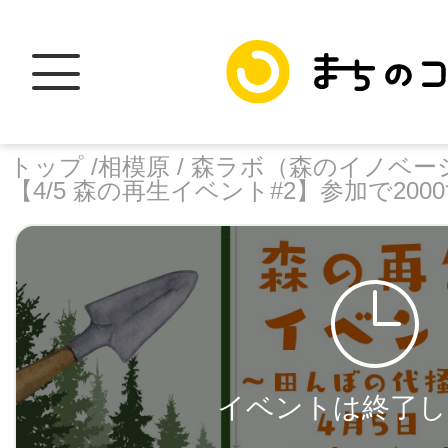
トップ /
相模原 /
森ラボ（森のイノベーショ
【4/5 森の再生イベント#2】参加で200
トップ
facebook
X
加盟スポットに
イベントは終了し