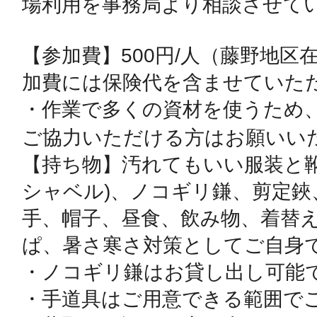
場利用を事務局より相談させてい
鎌倉
【参加費】500円/人（藤野地区
加費には保険代を含ませていただ
・作業で多くの資材を使うため
相模原
ご協力いただける方はお願いいた
【持ち物】汚れてもいい服装と
シャベル)、ノコギリ鎌、剪定鋏
手、帽子、昼食、飲み物、着替
渋谷区
ぱ、暑さ寒さ対策としてご自身で
・ノコギリ鎌はお貸し出し可能で
・手道具はご用意できる範囲でご