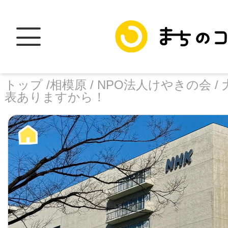
トップ /
相模原 /
NPO法人けやきの会 /
表ありますから！
トップ
facebook
X
加盟スポットに