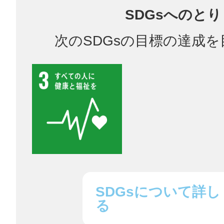
SDGsへのと
鎌倉
次のSDGsの目標の達成
相模原
渋谷区
SDGsについて詳し
る