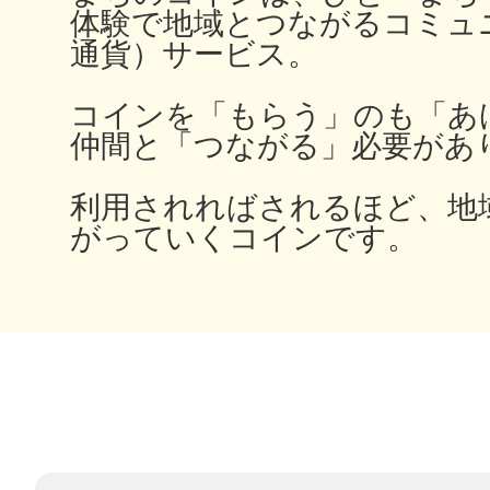
体験で地域とつながるコミュ
通貨）サービス。
多度津
コインを「もらう」のも「あ
仲間と「つながる」必要があ
利用されればされるほど、地
がっていくコインです。
厚木
八尾