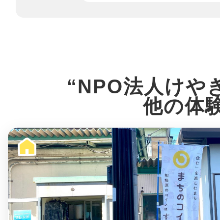
八女
日立
“NPO法人けや
他の体
滋賀県