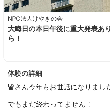
LINE
NPO法人けやきの会
地域に導入をご
大晦日の本日午後に重大発表あ
ら！
SMS
地域ごとのペ
メール
体験の詳細
皆さん今年もお世話になりました
URLをコピー
智頭
でもまだ終わってません！
