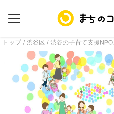
トップ /
渋谷区 /
渋谷の子育て支援NP
トップ
facebook
X
加盟スポットに