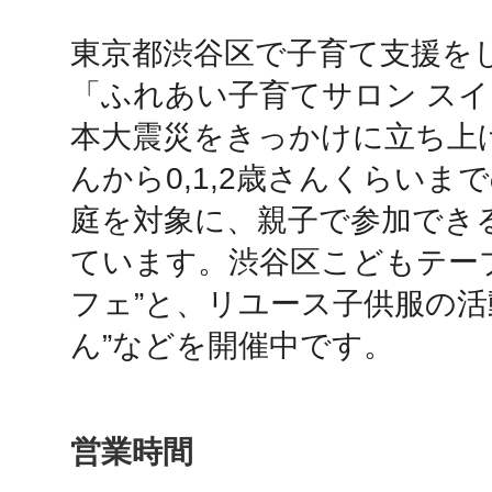
東京都渋谷区で子育て支援をし
鴻巣
「ふれあい子育てサロン ス
本大震災をきっかけに立ち上
んから0,1,2歳さんくらいま
庭を対象に、親子で参加でき
池袋
ています。渋谷区こどもテー
フェ”と、リユース子供服の活
ん”などを開催中です。
生駒
営業時間