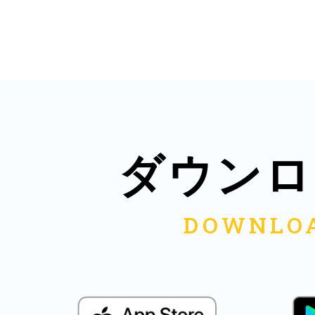
多度津
ダウンロ
厚木
八尾