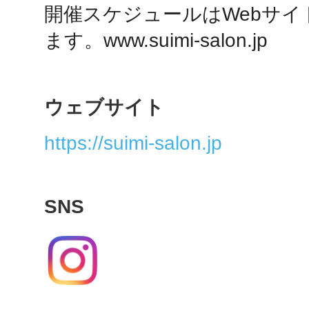
開催スケジュールはWebサイ
秋葉原
ます。www.suimi-salon.jp
ウェブサイト
日置
https://suimi-salon.jp
高知市
SNS
シモキ