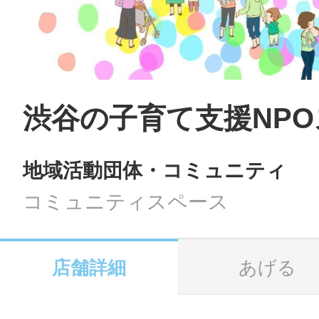
LINE
地域に導入をご
SMS
渋谷の子育て支援NP
地域活動団体・コミュニティ
地域ごとのペ
メール
コミュニティスペース
店舗詳細
あげる
URLをコピー
智頭