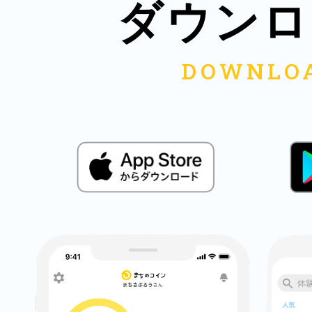
八女
ダウンロ
日立
滋賀県