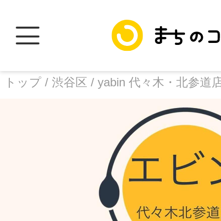
トップ /
渋谷区 /
yabin 代々木・北参道
トップ
facebook
X
加盟スポットに