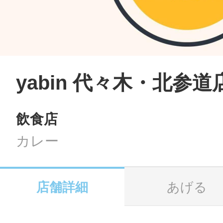
LINE
地域に導入をご
SMS
yabin 代々木・北参道
飲食店
地域ごとのペ
メール
カレー
店舗詳細
あげる
URLをコピー
智頭