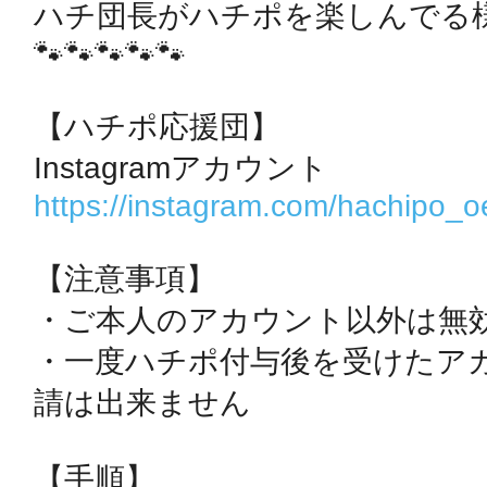
ハチ団長がハチポを楽しんでる
🐾🐾🐾🐾🐾

鴻巣
【ハチポ応援団】

https://instagram.com/hachipo_
池袋
【注意事項】

・ご本人のアカウント以外は無効
・一度ハチポ付与後を受けたア
生駒
請は出来ません

【手順】
