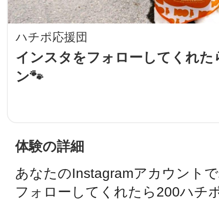
LINE
ハチポ応援団
地域に導入をご
インスタをフォローしてくれたら
ン🐾
SMS
地域ごとのペ
メール
体験の詳細
あなたのInstagramアカウント
URLをコピー
智頭
フォローしてくれたら200ハチポ