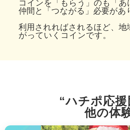
八女
コインを「もらう」のも「あ
仲間と「つながる」必要があ
利用されればされるほど、地
がっていくコインです。
日立
滋賀県
“ハチポ応援
他の体