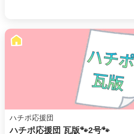
ハチポ応援団
ハチポ応援団 瓦版🐾2号🐾