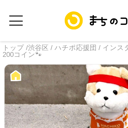
トップ /
渋谷区 /
ハチポ応援団 /
インス
200コイン🐾
トップ
facebook
X
加盟スポットに