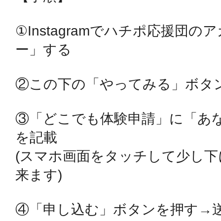
秋葉原
①Instagramでハチポ応援団
ー」する

日置
②この下の「やってみる」ボタン
③「どこでも体験申請」に「あなたのI
を記載

高知市
(スマホ画面をタッチして少し下
来ます)

シモキ
④「申し込む」ボタンを押す→送