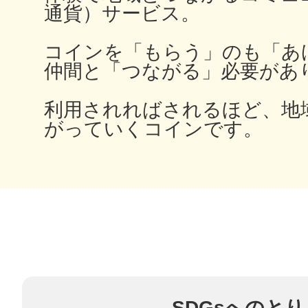
通貨）サービス。
コインを「もらう」のも「あ
仲間と「つながる」必要があ
多度津
利用されればされるほど、地
がっていくコインです。
厚木
八尾
SDGsへのと