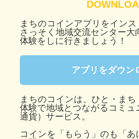
秋葉原
まちのコインアプリをインス
さっそく地域交流センター大
体験をしに行きましょう！
日置
アプリをダウン
高知市
まちのコインは、ひと・まち
体験で地域とつながるコミュ
通貨）サービス。
シモキ
コインを「もらう」のも「あ