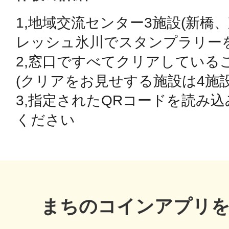
1,地域交流センター3施設(新橋
鴻巣
レッシュ氷川でスタンプラリーを
2,窓口ですべてクリアしている
(クリアをお見せする施設は4施設
3,指定されたQRコードを読み
池袋
ください
生駒
まちのコインアプリ