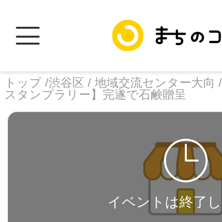
トップ /
渋谷区 /
地域交流センター大向 
スタンプラリー】完遂で石鹸贈呈
トップ
facebook
X
加盟スポットに
イベントは終了し