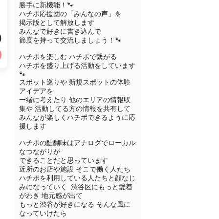
勝手に新機能！🐾

ハチポ応援団の「みんなの声」を

掲示版として解放します 

みんなで好きに書き込んで 

0
節度を持って交流しましょう！🐾

ハチポを楽しむ ハチポで繋がる

ハチポを盛り上げる活動をしています

🐾

スポット巡りや 新規スポットの体験
アイデアを

一緒に考えたり 他のエリアの情報収
集や 活動してる方の情報を共有して 

みんなが楽しくハチポできるように応
援します 

ハチポの醍醐味はアナログでローカル
なつながりが

できることだと思っています 

近所のお店や施設 そこで働く人たち
ハチポを利用している人たちと顔なじ
みになっていく  渋谷区にもっと愛着
がわき 地元感が出て

もっと渋谷が好きになる そんな風に
なっていけたら
