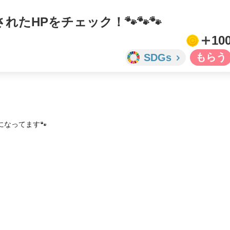
たHPをチェック！🐾🐾🐾
10
SDGs
なってます🐾
