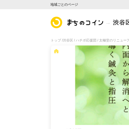
地域ごとのページ
渋谷
トップ /
渋谷区 /
ハチポ応援団 /
太極堂のリニューア