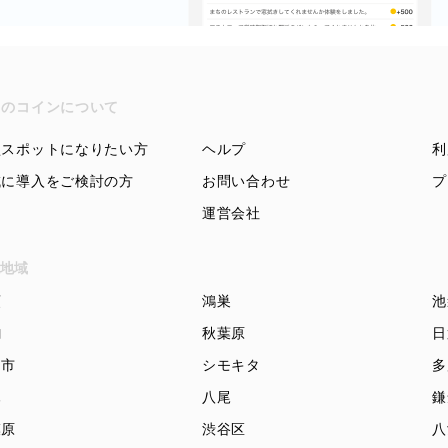
ちのコインについて
盟スポットになりたい方
ヘルプ
利
域に導入をご検討の方
お問い合わせ
プ
運営会社
地域
頭
鴻巣
池
駒
秋葉原
日
知市
シモキタ
多
木
八尾
鎌
模原
渋谷区
八