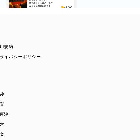
用規約
ライバシーポリシー
袋
置
度津
倉
女