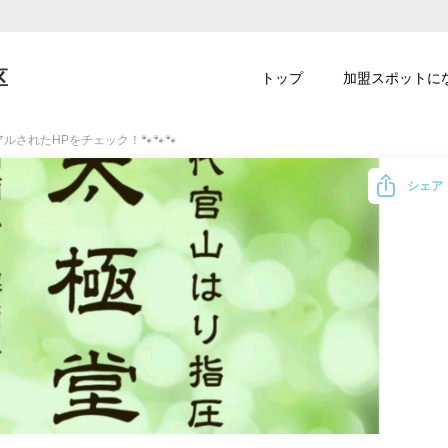
区
トップ
加盟スポットに
ルされたHPをチェック！🐾🐾🐾
シェア