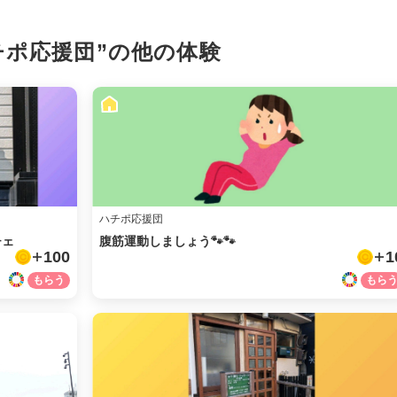
チポ応援団”の
他の体験
ハチポ応援団
チェ
腹筋運動しましょう🐾🐾
100
1