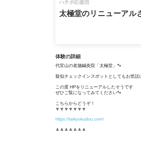
ハチポ応援団
太極堂のリニューアルされ
体験の詳細
代官山の老舗鍼灸院「太極堂」🐾

疑似チェックインスポットとしてもお世話に
この度 HPをリニューアルしたそうです 

ぜひご覧になってみてください🐾

こちらからどうぞ！

🔽🔽🔽🔽🔽🔽🔽

https://taikyokudou.com/
🔼🔼🔼🔼🔼🔼🔼
