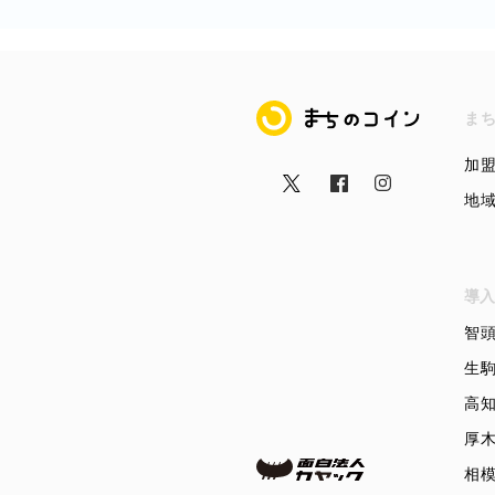
まちのコイン
ま
加
地
導入
智
生
高
厚
相