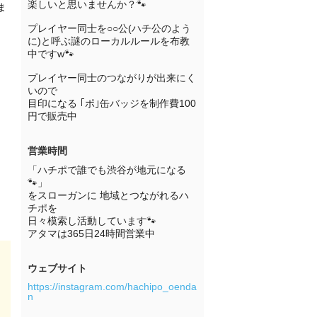
楽しいと思いませんか？🐾

ま
プレイヤー同士を○○公(ハチ公のよう
に)と呼ぶ謎のローカルルールを布教
中ですw🐾

プレイヤー同士のつながりが出来にく
いので

目印になる ｢ポ｣缶バッジを制作費100
円で販売中
営業時間
「ハチポで誰でも渋谷が地元になる
🐾」

をスローガンに 地域とつながれるハ
チポを

日々模索し活動しています🐾

アタマは365日24時間営業中
ウェブサイト
https://instagram.com/hachipo_oenda
n