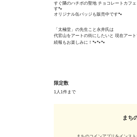
すぐ隣のハチポの聖地 チョコレートカフェ
す🐾

オリジナル缶バッジも販売中です🐾

「太極堂」の先生こと永井氏は 

代官山をアートの街にしたいと 現在アートプ
続報もお楽しみに！🐾🐾🐾

限定数
1人1件まで 
まち
まちのコインアプリをインスト