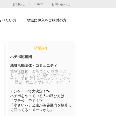
お知らせ
ヘルプ
お問い合わせ
なりたい方
地域に導入をご検討の方
店舗詳細
ハチポ応援団
地域活動団体・コミュニティ
地域活性化・まちづくり 環境 子ど
も・子育て まなび 福祉 スポーツ・ア
ート・文化 アミューズメント レジャ
ー 歴史・郷土 アウトドア・スポーツ
アンケートで大決定！🐾

ハチポをやっている人の呼び方は

「プチ公」です！🐾

「小さいハチ公達が渋谷区内を散歩し
て回ってるイメージから」
