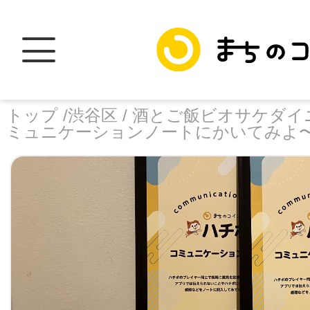
トップ /
渋谷区 /
酒とご飯ビオサケダイ
ミュニケーションノートにかいてみよ〜
トップ
facebook
X
加盟スポットに