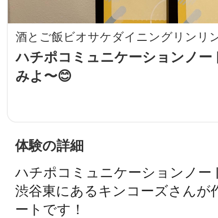
LINE
酒とご飯ビオサケダイニングリンリ
地域に導入をご
ハチポコミュニケーションノー
みよ〜😊
SMS
地域ごとのペ
メール
体験の詳細
ハチポコミュニケーションノート
URLをコピー
智頭
渋谷東にあるキンコーズさんが
ートです！
