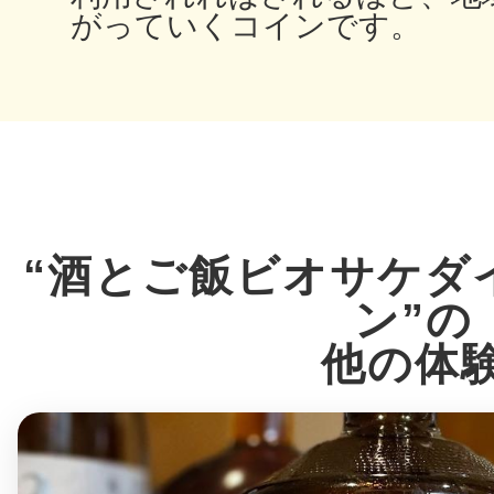
がっていくコインです。
多度津
厚木
“酒とご飯ビオサケダ
ン”の
他の体
八尾