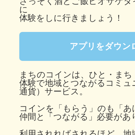
さっそく酒とご飯ビオサケダ
秋葉原
に
体験をしに行きましょう！
アプリをダウン
日置
まちのコインは、ひと・まち
体験で地域とつながるコミュ
高知市
通貨）サービス。
コインを「もらう」のも「あ
仲間と「つながる」必要があ
シモキ
利用されればされるほど、地