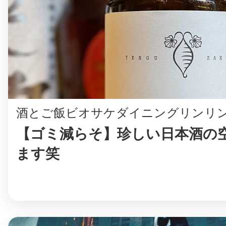
鎌倉
相模原
酒とご飯ビオサケダイニングリンリ
【ゴミ減らそ】珍しい日本酒の
ます笑
渋谷区