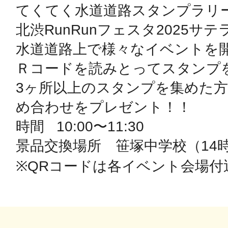
てくてく水道道路スタンプラリー
北渋RunRunフェスタ2025サテ
鴻巣
水道道路上で様々なイベントを
Ｒコードを読みとってスタンプを
3ヶ所以上のスタンプを集めた
池袋
め合わせをプレゼント！！

時間   10:00〜11:30

景品交換場所　笹塚中学校（14時
※QRコードは各イベント会場付
生駒