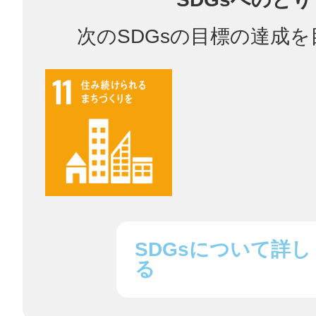
次のSDGsの目標の達成
鎌倉
相模原
渋谷区
SDGsについて詳し
る