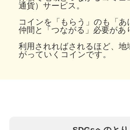
通貨）サービス。
コインを「もらう」のも「あ
仲間と「つながる」必要があ
多度津
利用されればされるほど、地
がっていくコインです。
厚木
八尾
SDGsへのと