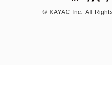
©︎ KAYAC Inc.
All Righ