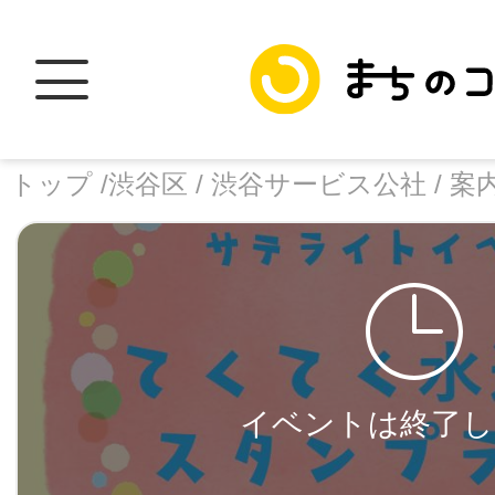
トップ /
渋谷区 /
渋谷サービス公社 /
案
トップ
facebook
X
イベントは終了し
加盟スポットに