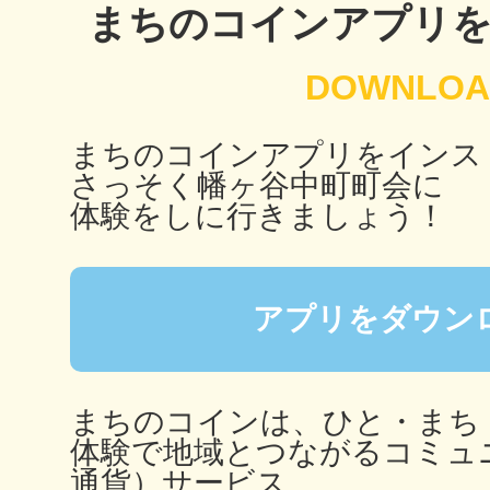
まちのコインアプリ
秋葉原
まちのコインアプリをインス
日置
さっそく幡ヶ谷中町町会に
体験をしに行きましょう！
高知市
アプリをダウン
まちのコインは、ひと・まち
体験で地域とつながるコミュ
シモキ
通貨）サービス。