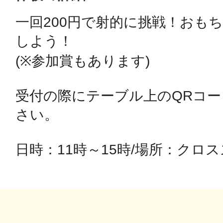
一回200円で射的に挑戦！おも
鴻巣
しよう！

(※参加賞もあります)　

受付の際にテーブル上のQRコ
池袋
さい。

日時：11時～15時/場所：クロ
生駒