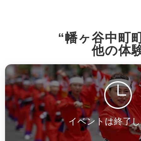
八女
“幡ヶ谷中町
日立
他の体
滋賀県
イベントは終了し