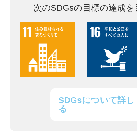
次のSDGsの目標の達成
鎌倉
相模原
渋谷区
SDGsについて詳し
る