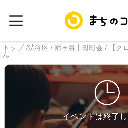
トップ /
渋谷区 /
幡ヶ谷中町町会 /
【ク
ん
トップ
facebook
X
加盟スポットに
イベントは終了し