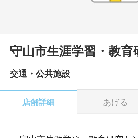
LINE
地域に導入をご
SMS
守山市生涯学習・教育
交通・公共施設
地域ごとのペ
メール
店舗詳細
あげる
URLをコピー
智頭