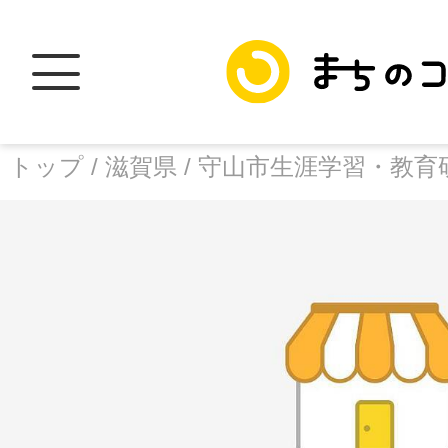
トップ /
滋賀県 /
守山市生涯学習・教育
トップ
facebook
X
加盟スポットに