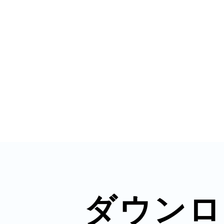
秋葉原
日置
高知市
ダウンロ
シモキ