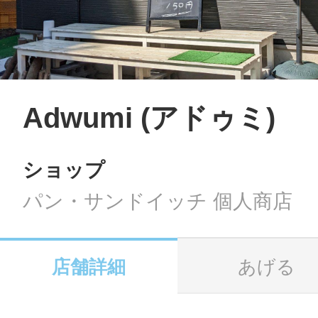
LINE
地域に導入をご
SMS
Adwumi (アドゥミ)
ショップ
地域ごとのペ
メール
パン・サンドイッチ 個人商店
店舗詳細
あげる
URLをコピー
智頭