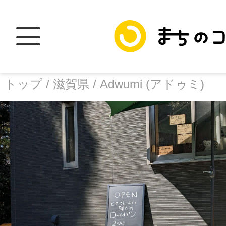
トップ /
滋賀県 /
Adwumi (アドゥミ)
トップ
facebook
X
加盟スポットに