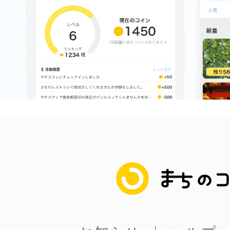
八女
日立
滋賀県
まちのコイン