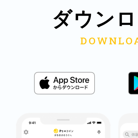
ダウンロ
鎌倉
相模原
渋谷区