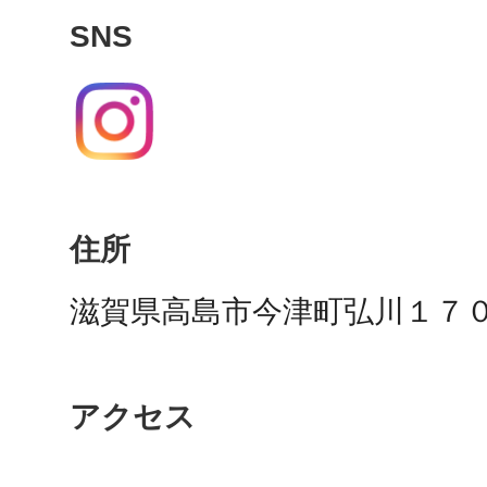
秋葉原
SNS
日置
住所
滋賀県高島市今津町弘川１７
高知市
アクセス
シモキ