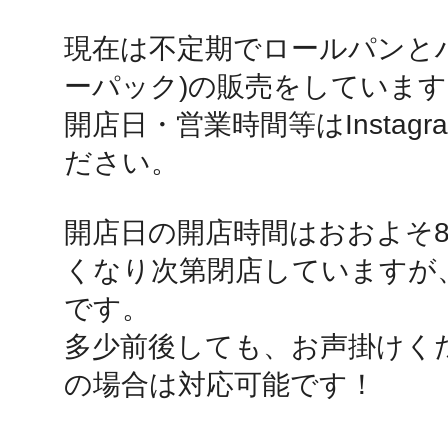
現在は不定期でロールパンと
鴻巣
ーパック)の販売をしています
開店日・営業時間等はInstag
ださい。

池袋
開店日の開店時間はおおよそ8時
くなり次第閉店していますが
です。

生駒
多少前後しても、お声掛けく
の場合は対応可能です！