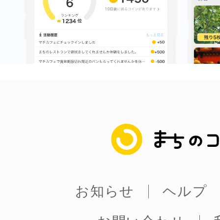
八女
日立
滋賀県
まちのコイン
お知らせ
ヘルプ