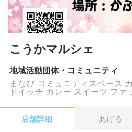
LINE
地域に導入をご
SMS
こうかマルシェ
地域活動団体・コミュニティ
地域ごとのペ
メール
まなび コミュニティスペース 
ドイッチ カレー スイーツ ファ
URLをコピー
智頭
店舗詳細
あげる