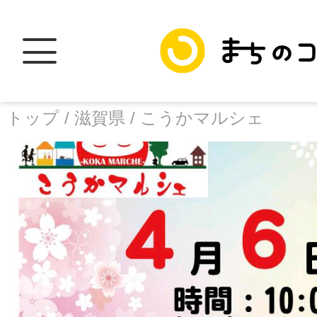
トップ /
滋賀県 /
こうかマルシェ
トップ
facebook
X
加盟スポットに