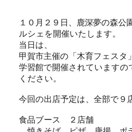
鴻巣
１０月２９日、鹿深夢の森公
ルシェを開催いたします。

当日は、

甲賀市主催の「木育フェスタ
池袋
学習館で開催されていますの
ください。

今回の出店予定は、全部で９店
生駒
食品ブース　２店舗

　焼きそば、ピザ、唐揚、ポ