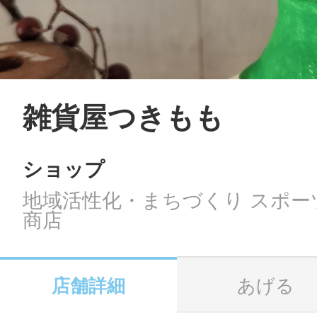
LINE
地域に導入をご
SMS
雑貨屋つきもも
ショップ
地域ごとのペ
メール
地域活性化・まちづくり スポー
商店
URLをコピー
智頭
店舗詳細
あげる