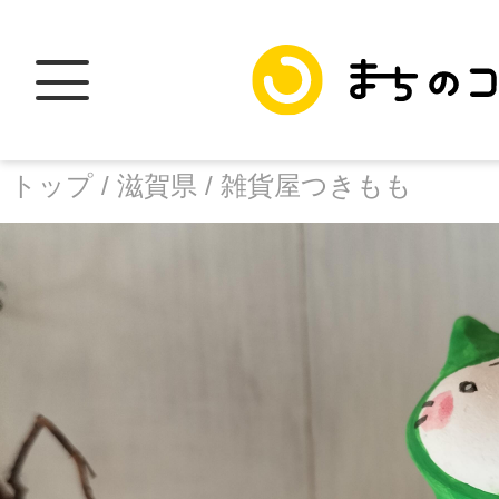
トップ /
滋賀県 /
雑貨屋つきもも
トップ
facebook
X
加盟スポットに