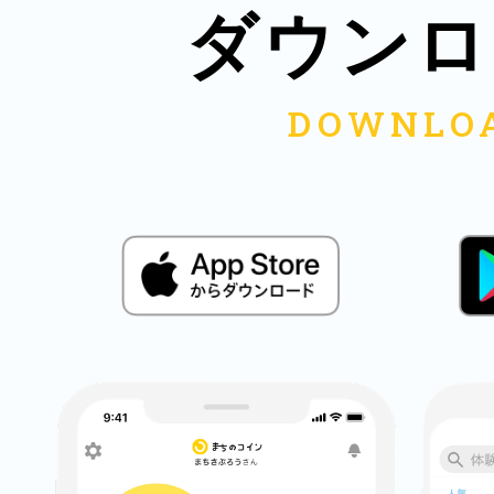
ダウンロ
鎌倉
相模原
渋谷区