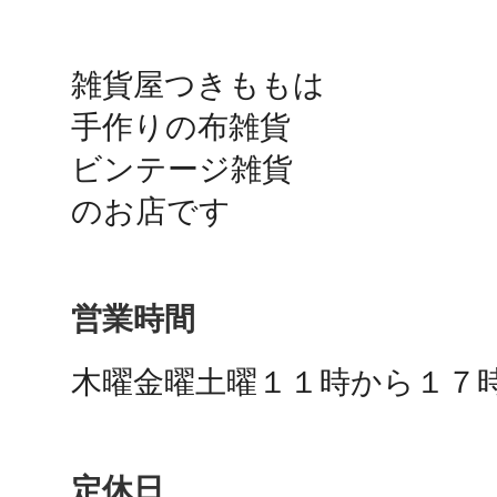
鴻巣
雑貨屋つきももは

手作りの布雑貨

ビンテージ雑貨

のお店です
池袋
営業時間
生駒
木曜金曜土曜１１時から１７
定休日