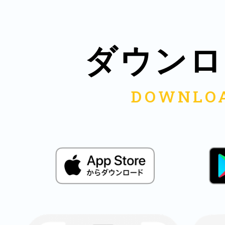
八女
ダウンロ
日立
滋賀県