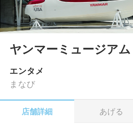
LINE
地域に導入をご
SMS
ヤンマーミュージアム
エンタメ
地域ごとのペ
メール
まなび
店舗詳細
あげる
URLをコピー
智頭