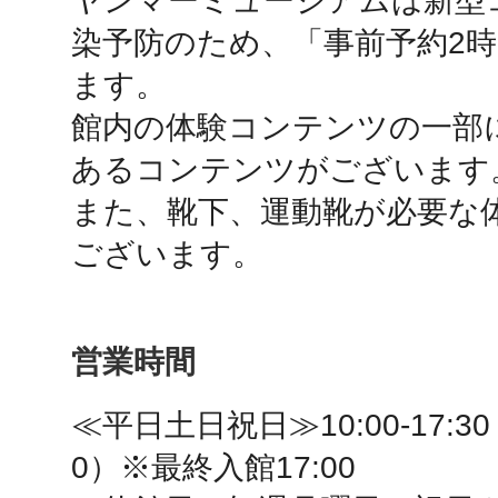
ヤンマーミュージアムは新型
秋葉原
染予防のため、「事前予約2
ます。

館内の体験コンテンツの一部
あるコンテンツがございます。
日置
また、靴下、運動靴が必要な
ございます。
高知市
営業時間
≪平日土日祝日≫10:00-17:30（
シモキ
0）※最終入館17:00
