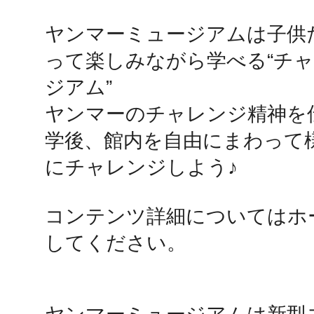
ヤンマーミュージアムは子供
鴻巣
って楽しみながら学べる“チ
ジアム”

ヤンマーのチャレンジ精神を
学後、館内を自由にまわって
池袋
にチャレンジしよう♪

コンテンツ詳細についてはホ
生駒
してください。
