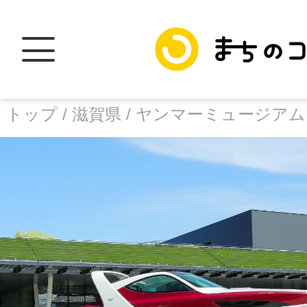
トップ /
滋賀県 /
ヤンマーミュージアム
トップ
facebook
X
加盟スポットに