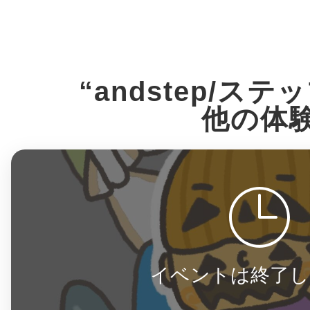
多度津
“andstep/ス
他の体
厚木
八尾
イベントは終了し