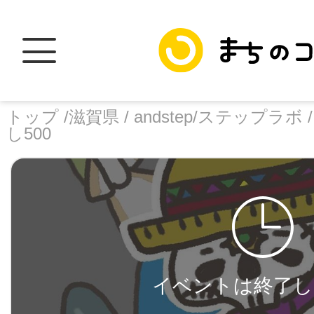
トップ /
滋賀県 /
andstep/ステップラボ 
し500
トップ
facebook
X
加盟スポットに
イベントは終了し