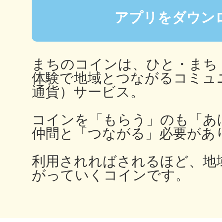
秋葉原
アプリをダウン
まちのコインは、ひと・まち
日置
体験で地域とつながるコミュ
通貨）サービス。
コインを「もらう」のも「あ
仲間と「つながる」必要があ
高知市
利用されればされるほど、地
がっていくコインです。
シモキ