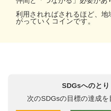
仲間と「つながる」必要があ
利用されればされるほど、地
がっていくコインです。
まちのコイン
お知らせ
ヘルプ
お問い合わせ
SDGsへのと
プライバシーポ
次のSDGsの目標の達成