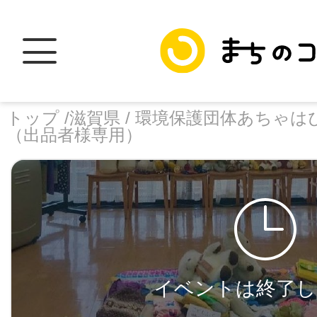
トップ /
滋賀県 /
環境保護団体あちゃはぴ
（出品者様専用）
トップ
facebook
X
加盟スポットに
イベントは終了し