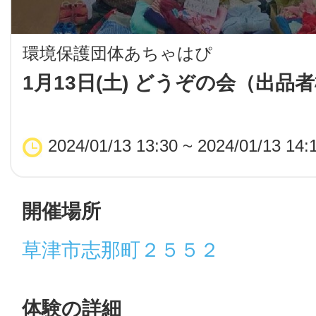
LINE
環境保護団体あちゃはぴ
地域に導入をご
1月13日(土) どうぞの会（出品
SMS
2024/01/13 13:30 ~ 2024/01/13 14:
地域ごとのペ
メール
開催場所
草津市志那町２５５２
URLをコピー
智頭
体験の詳細