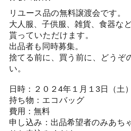
リユース品の無料譲渡会です。

鴻巣
大人服、子供服、雑貨、食器な
貰っていただけます。

出品者も同時募集。

捨てる前に、買う前に、どうぞ
池袋
い。

日時：２０２4年１月１3日（土）１
生駒
持ち物：エコバッグ

費用：無料

申し込み：出品希望者のみあち