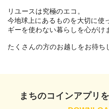
リユースは究極のエコ。

鎌倉
今地球上にあるものを大切に使
ギーを使わない暮らしを心がけま
相模原
たくさんの方のお越しをお待ちし
渋谷区
まちのコインアプリ