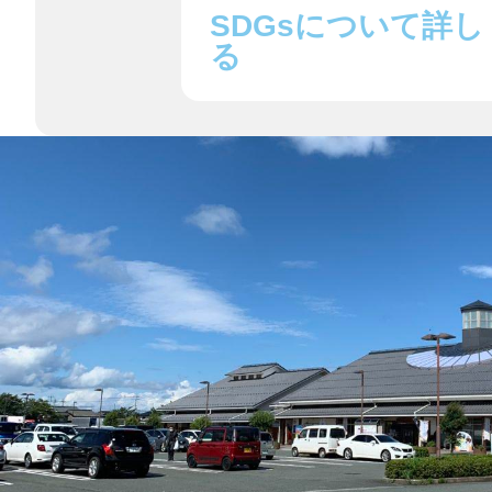
八女
SDGsについて詳し
る
日立
滋賀県