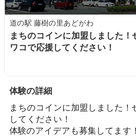
LINE
道の駅 藤樹の里あどがわ
地域に導入をご
まちのコインに加盟しました！ぜ
ワコで応援してください！
SMS
地域ごとのペ
メール
体験の詳細
まちのコインに加盟しました！ぜ
URLをコピー
智頭
してください！

体験のアイデアも募集してます！