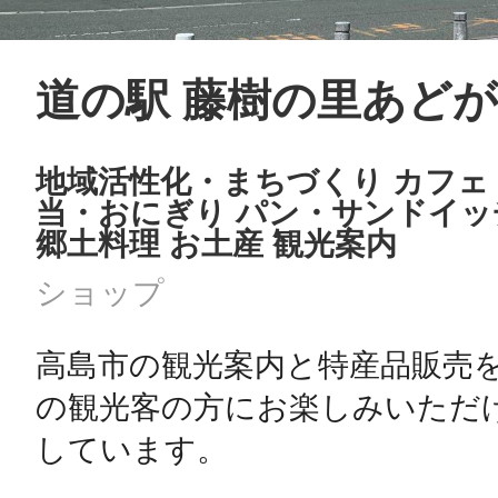
道の駅 藤樹の里あど
まちのコイン
地域活性化・まちづくり カフェ・
当・おにぎり パン・サンドイッ
お知らせ
ヘルプ
郷土料理 お土産 観光案内
ショップ
お問い合わせ
高島市の観光案内と特産品販売
プライバシーポ
の観光客の方にお楽しみいただ
しています。