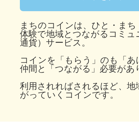
まちのコインは、ひと・まち
多度津
体験で地域とつながるコミュ
通貨）サービス。
コインを「もらう」のも「あ
仲間と「つながる」必要があ
厚木
利用されればされるほど、地
がっていくコインです。
八尾