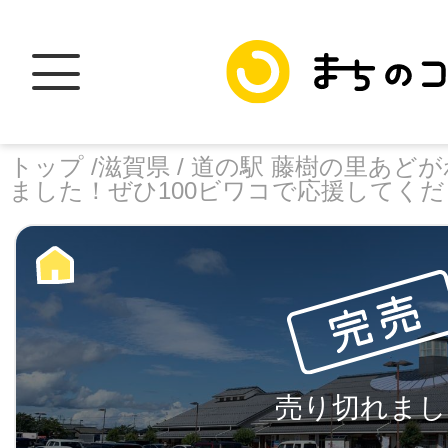
トップ /
滋賀県 /
道の駅 藤樹の里あどがわ
ました！ぜひ100ビワコで応援してく
トップ
facebook
X
加盟スポットに
売り切れまし