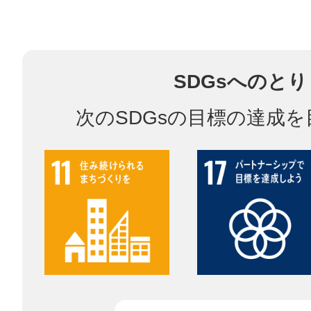
鎌倉
SDGsへのと
次のSDGsの目標の達成
相模原
渋谷区