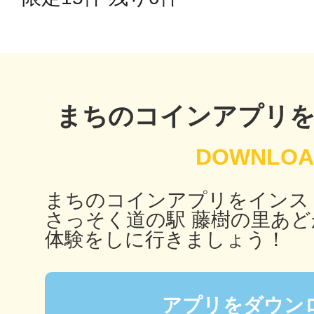
秋葉原
日置
まちのコインアプリ
まちのコインアプリをインス
高知市
さっそく道の駅 藤樹の里あ
体験をしに行きましょう！
シモキ
アプリをダウン