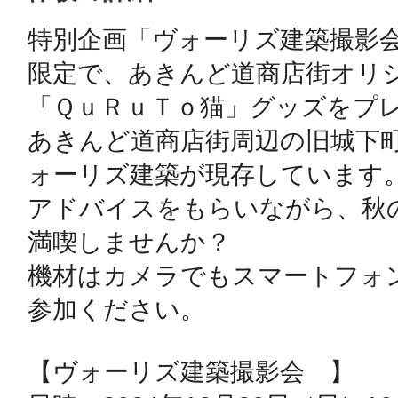
特別企画「ヴォーリズ建築撮影
鴻巣
限定で、あきんど道商店街オリ
「ＱｕＲｕＴｏ猫」グッズをプレ
あきんど道商店街周辺の旧城下
ォーリズ建築が現存しています
池袋
アドバイスをもらいながら、秋
満喫しませんか？

機材はカメラでもスマートフォ
生駒
参加ください。

【ヴォーリズ建築撮影会　】
