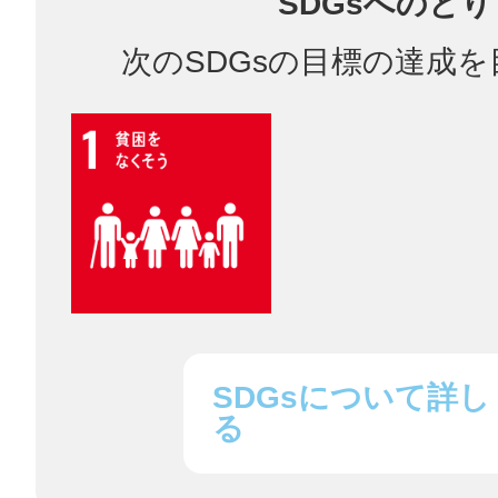
SDGsへのと
次のSDGsの目標の達成
多度津
厚木
SDGsについて詳し
八尾
る