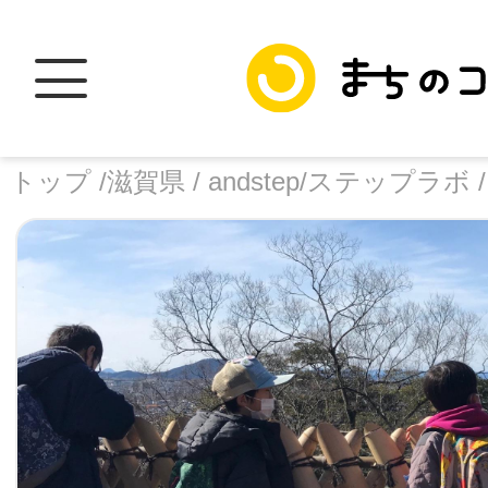
トップ /
滋賀県 /
andstep/ステップラボ 
トップ
facebook
X
加盟スポットに