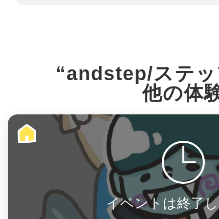
鎌倉
“andstep/ス
他の体
相模原
渋谷区
イベントは終了し