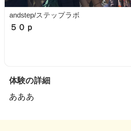
LINE
andstep/ステップラボ
地域に導入をご
５０ｐ
SMS
地域ごとのペ
メール
体験の詳細
あああ
URLをコピー
智頭