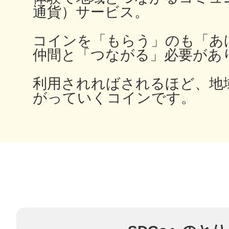
通貨）サービス。
秋葉原
コインを「もらう」のも「あ
仲間と「つながる」必要があ
日置
利用されればされるほど、地
がっていくコインです。
高知市
シモキ