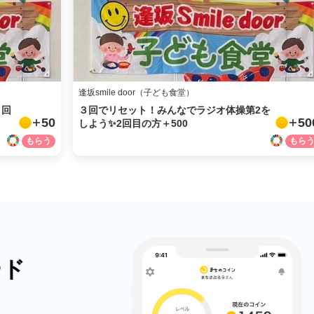
逢坂smile door（子ども食堂）
３回
３回でリセット！みんなでラジオ体操第2を
50
50
しよう✨2回目の方＋500
ード