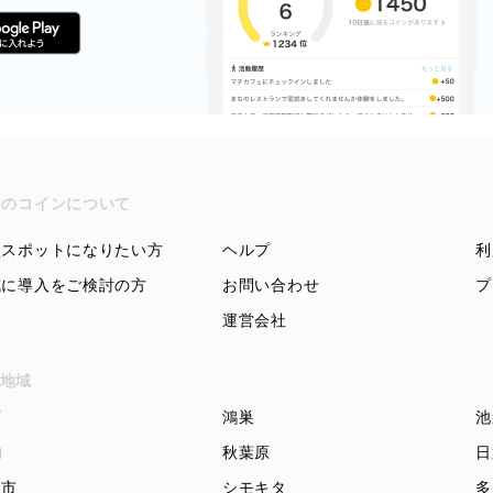
ちのコインについて
盟スポットになりたい方
ヘルプ
利
域に導入をご検討の方
お問い合わせ
プ
運営会社
地域
頭
鴻巣
池
駒
秋葉原
日
知市
シモキタ
多