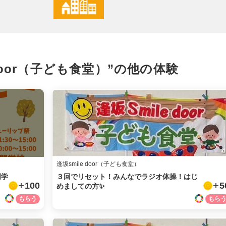
X
LINE
 door（子ども食堂）”の
他の体験
メール
URLをコピー
逢坂smile door（子ども食堂）
門学
３回でリセット！みんなでラジオ体操！はじ
100
5
めましての方✨