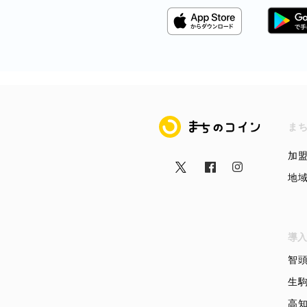
まちのコイン
ま
加
地
導入
智
生
高