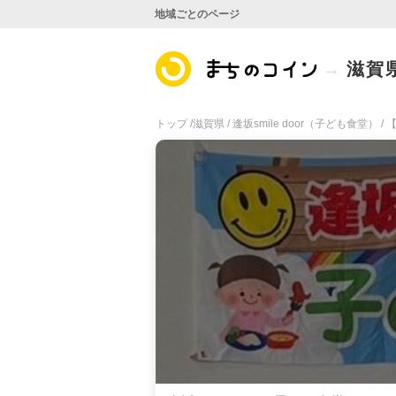
地域ごとのページ
滋賀
トップ /
滋賀県 /
逢坂smile door（子ども食堂） /
【