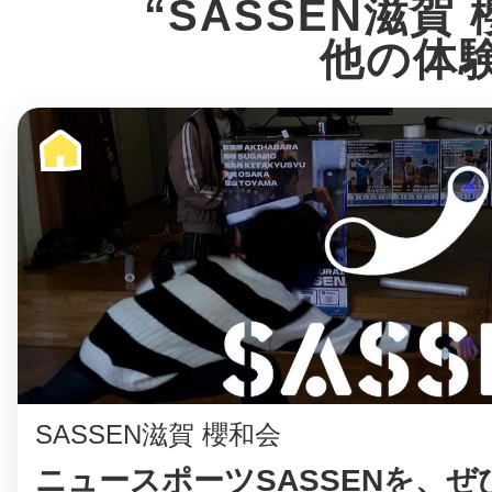
“SASSEN滋賀
他の体
©︎ KAYAC Inc.
All Righ
SASSEN滋賀 櫻和会
ニュースポーツSASSENを、ぜひ