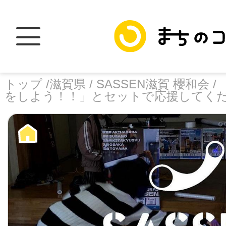
トップ /
滋賀県 /
SASSEN滋賀 櫻和会 /
をしよう！！」とセットで応援してく
トップ
facebook
X
加盟スポットに