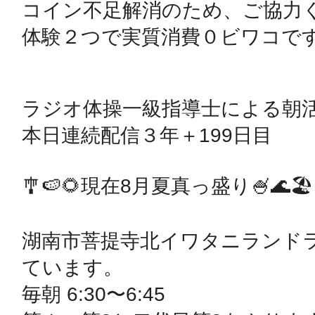
コイン不足解消のため、ご協力く
体験２つで実質消費０ビワコです
鴻巣
ラジオ体操一級指導士による朝活
本日連続配信３年＋199日目

池袋
🎐🍉🌻現在8月夏真っ盛り🍧🌊🏖

生駒
湖南市菩提寺北イワタニランド
ています。

毎朝 6:30〜6:45
