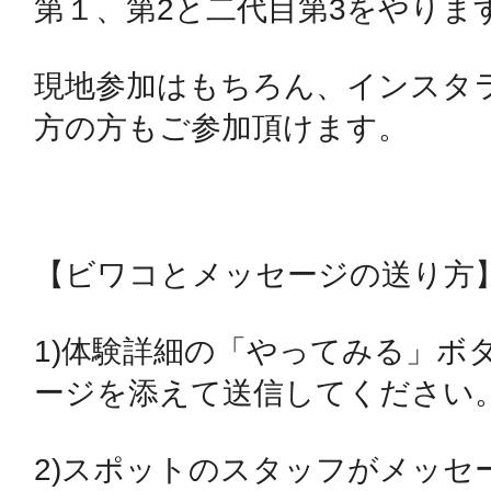
第１、第2と二代目第3をやります
秋葉原
現地参加はもちろん、インスタ
方の方もご参加頂けます。

日置
【ビワコとメッセージの送り方】
高知市
1)体験詳細の「やってみる」ボ
ージを添えて送信してください。
シモキ
2)スポットのスタッフがメッセ