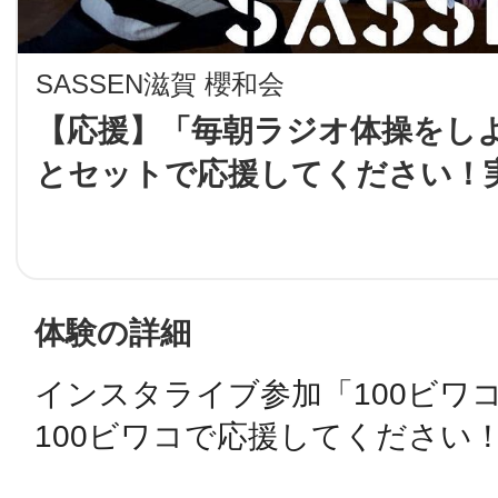
LINE
SASSEN滋賀 櫻和会
地域に導入をご
【応援】「毎朝ラジオ体操をし
とセットで応援してください！
SMS
コ
地域ごとのペ
メール
体験の詳細
インスタライブ参加「100ビワ
URLをコピー
智頭
100ビワコで応援してください！