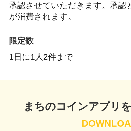
承認させていただきます。承認と
が消費されます。
多度津
限定数
1日に1人2件まで 
厚木
まちのコインアプリ
八尾