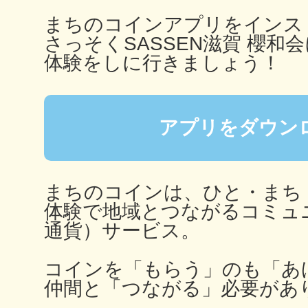
まちのコインアプリをインス
鎌倉
さっそくSASSEN滋賀 櫻和会
体験をしに行きましょう！
相模原
アプリをダウン
まちのコインは、ひと・まち
体験で地域とつながるコミュ
渋谷区
通貨）サービス。
コインを「もらう」のも「あ
仲間と「つながる」必要があ