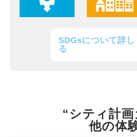
八女
SDGsについて詳し
日立
る
滋賀県
“シティ計画
他の体