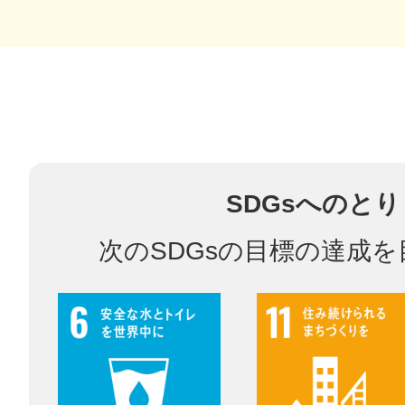
鎌倉
相模原
SDGsへのと
次のSDGsの目標の達成
渋谷区