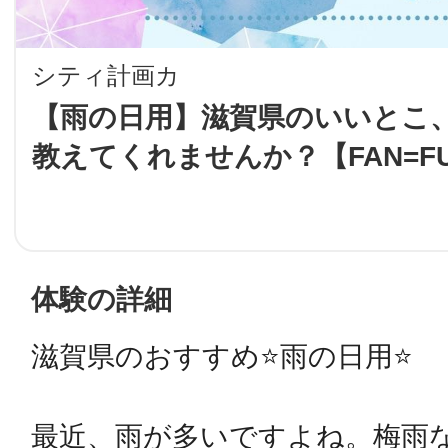
LINE
シティ計画カ
地域に導入をご
【雨の日用】滋賀県のいいとこ
教えてくれませんか？【FAN=F
SMS
地域ごとのペ
メール
体験の詳細
滋賀県のおすすめ⭐️雨の日用⭐️

URLをコピー
智頭
最近、雨が多いですよね。梅雨なん