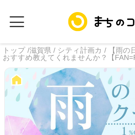
トップ /
滋賀県 /
シティ計画カ /
【雨の
おすすめ教えてくれませんか？【FAN=
トップ
facebook
X
加盟スポットに