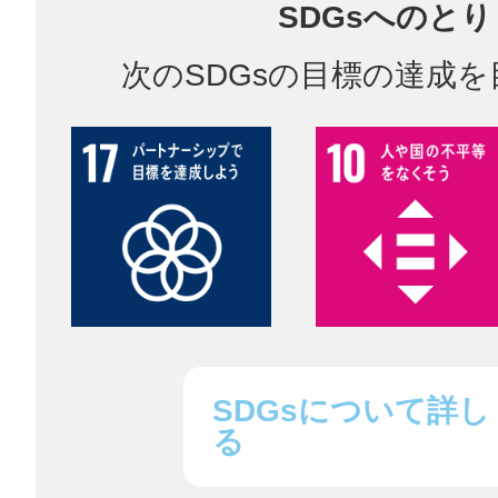
SDGsへのと
鎌倉
次のSDGsの目標の達成
相模原
渋谷区
SDGsについて詳し
る