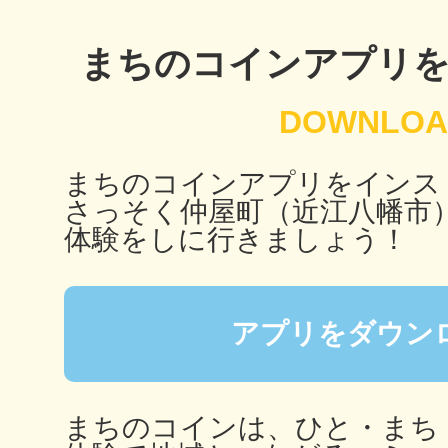
秋葉原
まちのコインアプリ
日置
まちのコインアプリをインス
さっそく仲屋町（近江八幡市
体験をしに行きましょう！
高知市
アプリをダウン
シモキ
まちのコインは、ひと・まち