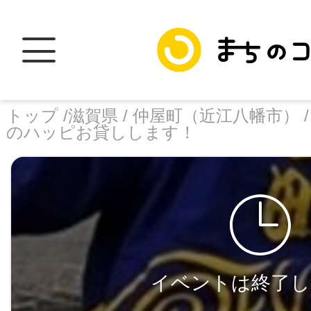
トップ /
滋賀県 /
仲屋町（近江八幡市） 
のハッピお貸しします！
トップ
facebook
X
加盟スポットに
イベントは終了し