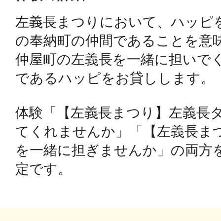
左義長まつりにおいて、ハッピ
鴻巣
の奉納町の仲間であることを意味
仲屋町の左義長を一緒に担いで
であるハッピをお貸しします。

池袋
体験「【左義長まつり】左義長
てくれませんか」「【左義長ま
を一緒に担ぎませんか」の両方
生駒
定です。