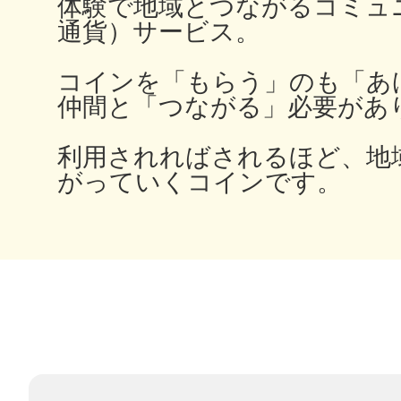
体験で地域とつながるコミュ
通貨）サービス。
コインを「もらう」のも「あ
多度津
仲間と「つながる」必要があ
利用されればされるほど、地
がっていくコインです。
厚木
八尾