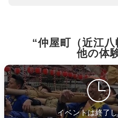
八女
日立
“仲屋町（近江八
他の体
滋賀県
イベントは終了し