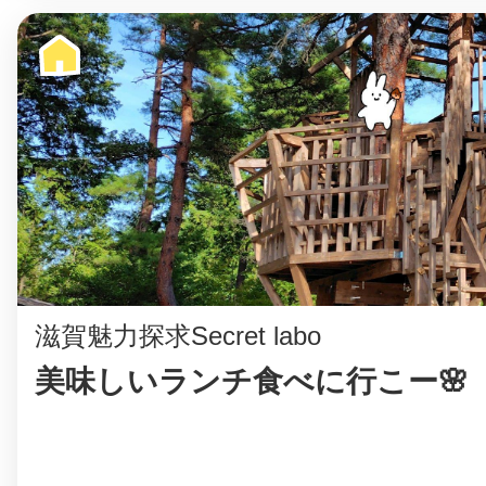
©︎ KAYAC Inc.
All Righ
滋賀魅力探求Secret labo
美味しいランチ食べに行こー🌸