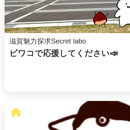
鎌倉
滋賀魅力探求Secret labo
ビワコで応援してください📣
相模原
渋谷区