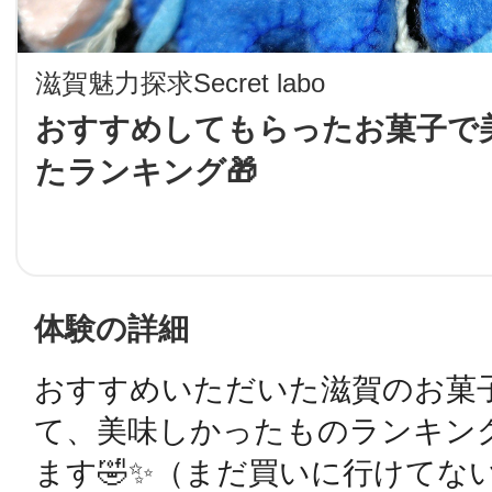
LINE
滋賀魅力探求Secret labo
地域に導入をご
おすすめしてもらったお菓子で
たランキング🎁
SMS
地域ごとのペ
メール
体験の詳細
おすすめいただいた滋賀のお菓
URLをコピー
智頭
て、美味しかったものランキン
ます🤣✨️（まだ買いに行けてな