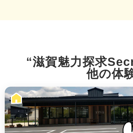
多度津
“滋賀魅力探求Secre
厚木
他の体
八尾