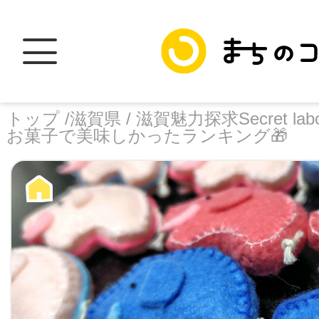
トップ /
滋賀県 /
滋賀魅力探求Secret labo
お菓子で美味しかったランキング🎁
トップ
facebook
X
加盟スポットに