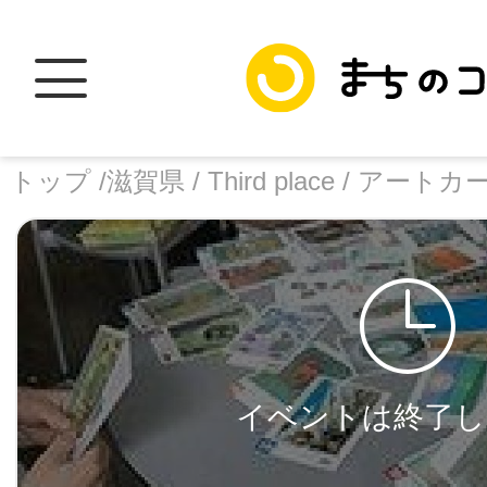
トップ /
滋賀県 /
Third place /
アートカ
トップ
facebook
X
イベントは終了し
加盟スポットに