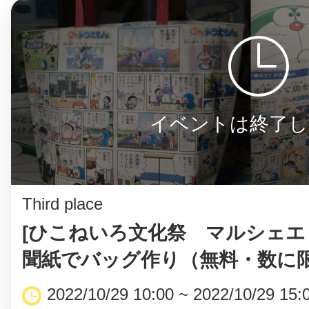
鎌倉
イベントは終了し
相模原
Third place
渋谷区
[ひこねいろ文化祭 マルシェエ
聞紙でバッグ作り（無料・数に
2022/10/29 10:00 ~ 2022/10/29 15: