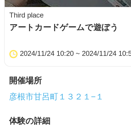
LINE
Third place
地域に導入をご
アートカードゲームで遊ぼう
SMS
2024/11/24 10:20 ~ 2024/11/24 10:
地域ごとのペ
メール
開催場所
彦根市甘呂町１３２１−１
URLをコピー
智頭
体験の詳細