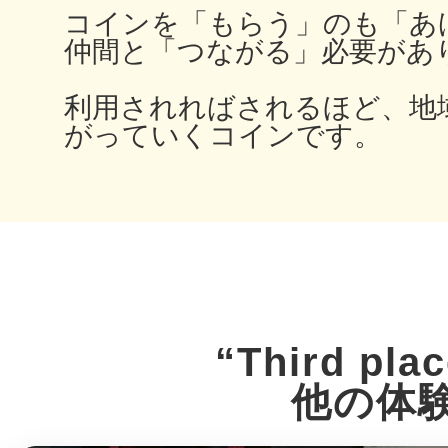
コインを「もらう」のも「あ
仲間と「つながる」必要があ
多度津
利用されればされるほど、地
がっていくコインです。
厚木
“Third pla
八尾
他の体