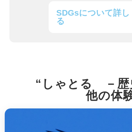
SDGsについて詳し
鎌倉
る
相模原
“しゃとる －歴
渋谷区
他の体