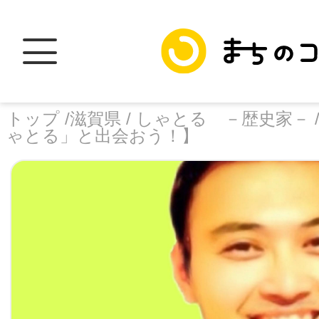
トップ /
滋賀県 /
しゃとる －歴史家－ 
ゃとる」と出会おう！】
トップ
facebook
X
加盟スポットに