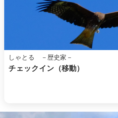
八女
日立
しゃとる －歴史家－
チェックイン（移動）
滋賀県