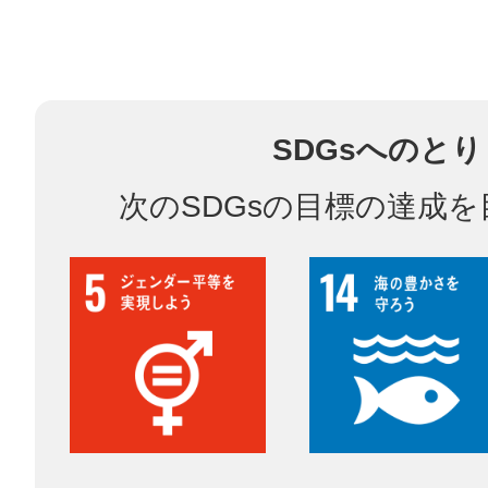
多度津
SDGsへのと
次のSDGsの目標の達成
厚木
八尾