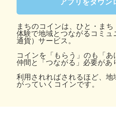
アプリをダウン
秋葉原
まちのコインは、ひと・まち
体験で地域とつながるコミュ
日置
通貨）サービス。
コインを「もらう」のも「あ
仲間と「つながる」必要があ
高知市
利用されればされるほど、地
がっていくコインです。
シモキ