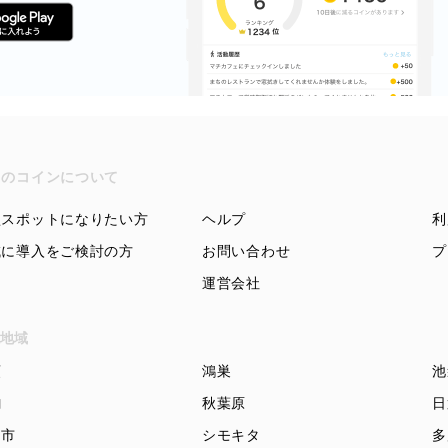
ちのコインについて
盟スポットになりたい方
ヘルプ
利
域に導入をご検討の方
お問い合わせ
プ
運営会社
地域
頭
鴻巣
池
駒
秋葉原
日
知市
シモキタ
多