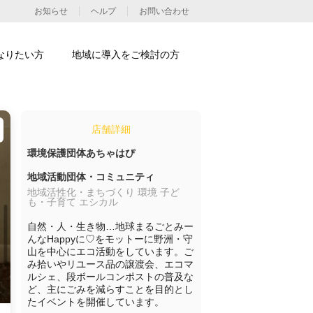
お知らせ
ヘルプ
お問い合わせ
なりたい方
地域に導入をご検討の方
店舗詳細
環境保護団体あちゃはぴ
地域活動団体・コミュニティ
地域活性化・まちづくり 環境 子ど
も・子育て エシカル
自然・人・生き物…地球まるごとみー
んなHappyに♡をモットーに野洲・守
山を中心にエコ活動をしています。ご
み拾いやリユース品の譲渡会、エコマ
ルシェ、段ボールコンポストの普及な
ど、主にごみを減らすことを目的とし
たイベントを開催しています。