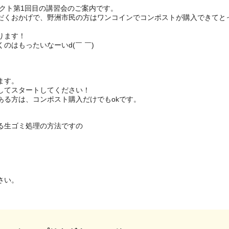
クト第1回目の講習会のご案内です。

だくおかげで、野洲市民の方はワンコインでコンポストが購入できてと
ます！

はもったいなーいd(￣ ￣)

す。

てスタートしてください！

る方は、コンポスト購入だけでもokです。

生ゴミ処理の方法ですの

い。
