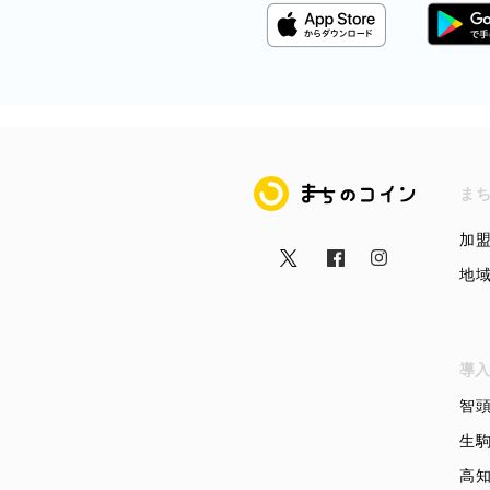
まちのコイン
ま
加
地
導入
智
生
高