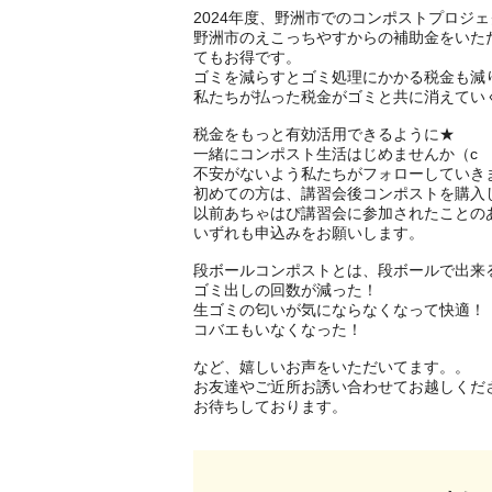
2024年度、野洲市でのコンポストプロジェ
野洲市のえこっちやすからの補助金をいた
てもお得です。

ゴミを減らすとゴミ処理にかかる税金も減り
私たちが払った税金がゴミと共に消えていくの
税金をもっと有効活用できるように★

一緒にコンポスト生活はじめませんか（c

不安がないよう私たちがフォローしていきま
初めての方は、講習会後コンポストを購入し
以前あちゃはぴ講習会に参加されたことのあ
いずれも申込みをお願いします。

段ボールコンポストとは、段ボールで出来る
ゴミ出しの回数が減った！

生ゴミの匂いが気にならなくなって快適！

コバエもいなくなった！

など、嬉しいお声をいただいてます。。

お友達やご近所お誘い合わせてお越しくださ
お待ちしております。