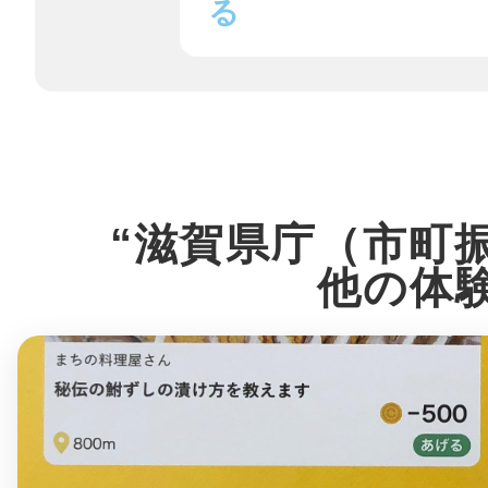
八女
る
日立
“滋賀県庁（市町
他の体
滋賀県