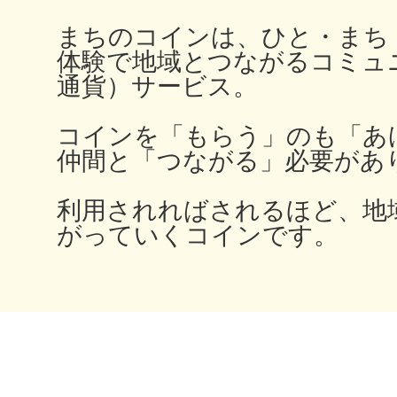
まちのコインは、ひと・まち
体験で地域とつながるコミュ
通貨）サービス。
多度津
コインを「もらう」のも「あ
仲間と「つながる」必要があ
厚木
利用されればされるほど、地
がっていくコインです。
八尾