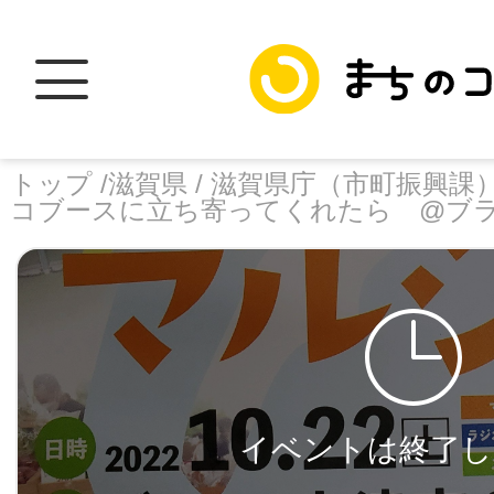
トップ /
滋賀県 /
滋賀県庁（市町振興課）
コブースに立ち寄ってくれたら @ブ
トップ
facebook
X
加盟スポットに
イベントは終了し