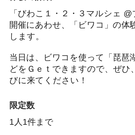
「びわこ１・２・３マルシェ @
鴻巣
開催にあわせ、「ビワコ」の体
します。

当日は、ビワコを使って「琵琶
池袋
どをＧｅｔできますので、ぜひ
びに来てください！
生駒
限定数
1人1件まで 