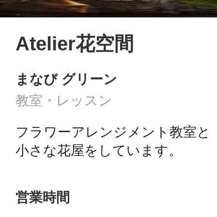
八女
Atelier花空間
日立
まなび グリーン
教室・レッスン
滋賀県
フラワーアレンジメント教室と

小さな花屋をしています。
営業時間