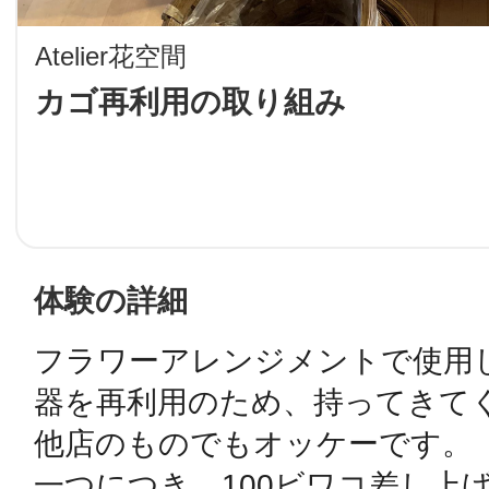
LINE
Atelier花空間
地域に導入をご
カゴ再利用の取り組み
SMS
地域ごとのペ
メール
体験の詳細
フラワーアレンジメントで使用
器を再利用のため、持ってきてく
URLをコピー
智頭
他店のものでもオッケーです。

一つにつき、100ビワコ差し上