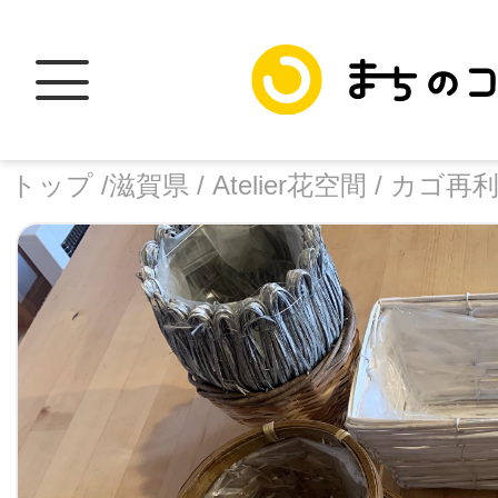
トップ /
滋賀県 /
Atelier花空間 /
カゴ再
トップ
facebook
X
加盟スポットに