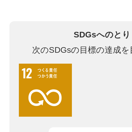
多度津
SDGsへのと
次のSDGsの目標の達成
厚木
八尾