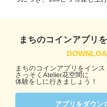
鴻巣
まちのコインアプリ
池袋
まちのコインアプリをインス
さっそくAtelier花空間に
生駒
体験をしに行きましょう！
アプリをダウン