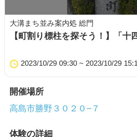
LINE
大溝まち並み案内処 総門
地域に導入をご
【町割り標柱を探そう！】「十
SMS
2023/10/29 09:30 ~ 2023/10/29 15:
地域ごとのペ
メール
開催場所
高島市勝野３０２０−７
URLをコピー
智頭
体験の詳細