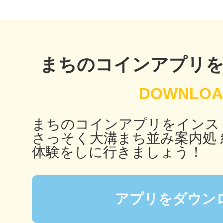
多度津
まちのコインアプリ
厚木
まちのコインアプリをインス
さっそく大溝まち並み案内処 
体験をしに行きましょう！
八尾
アプリをダウン