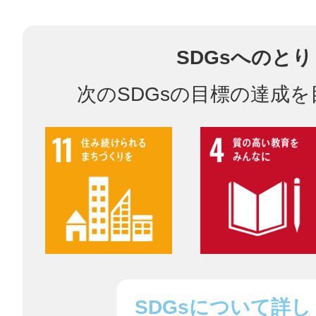
八女
SDGsへのと
日立
次のSDGsの目標の達成
滋賀県
SDGsについて詳し