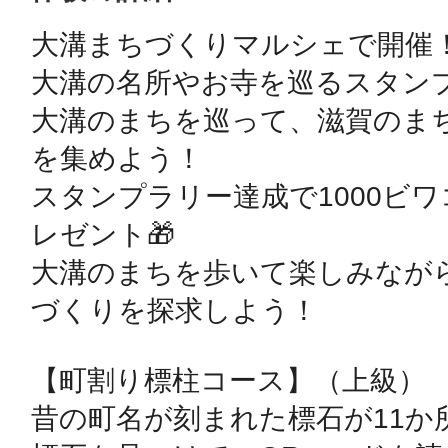
大溝まちづくりマルシェで開催！
鴻巣
大溝の名所やお寺を巡るスタンプ
大溝のまちを巡って、滋賀のま
を集めよう！

スタンプラリー達成で1000ビ
池袋
レゼント🎁

大溝のまちを歩いて楽しみなが
づくりを探求しよう！

生駒
【町割り標柱コース】（上級）

昔の町名が刻まれた標石が11か