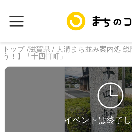
トップ /
滋賀県 /
大溝まち並み案内処 総門
う！】「十四軒町」
トップ
facebook
X
加盟スポットに
イベントは終了し