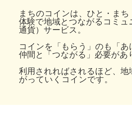
まちのコインは、ひと・まち
鎌倉
体験で地域とつながるコミュ
通貨）サービス。
コインを「もらう」のも「あ
相模原
仲間と「つながる」必要があ
利用されればされるほど、地
がっていくコインです。
渋谷区