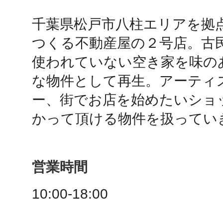
千葉県松戸市八柱エリアを拠
鴻巣
つくる不動産屋の２号店。古
使われていない空き家を味のあ
な物件として再生。アーティ
ー、街でお店を始めたいショ
池袋
かって頂ける物件を扱ってい
営業時間
生駒
10:00-18:00