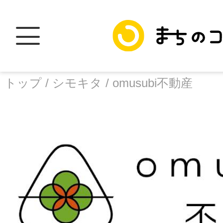
トップ /
シモキタ /
omusubi不動産
トップ
facebook
X
加盟スポットに