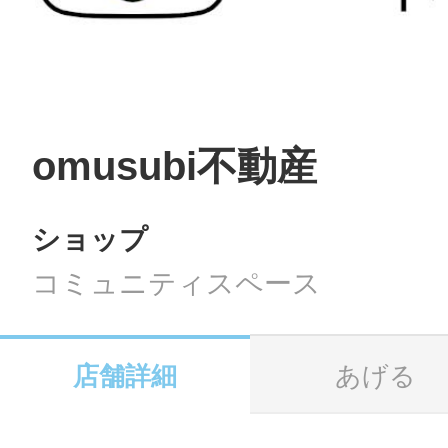
LINE
地域に導入をご
SMS
omusubi不動産
ショップ
地域ごとのペ
メール
コミュニティスペース
店舗詳細
あげる
URLをコピー
智頭