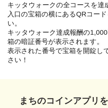
キッタウォークの全コースを達
入口の宝箱の横にあるQRコー
鴻巣
い。

キッタウォーク達成報酬の1,00
箱の暗証番号が表示されます。

池袋
表示された番号で宝箱を開錠し
さい！
生駒
まちのコインアプリ