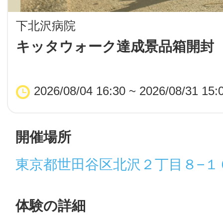
LINE
下北沢病院
地域に導入をご
キッタウォーク達成景品箱開封
SMS
2026/08/04 16:30 ~ 2026/08/31 15:
地域ごとのペ
メール
開催場所
東京都世田谷区北沢２丁目８−１
URLをコピー
智頭
体験の詳細