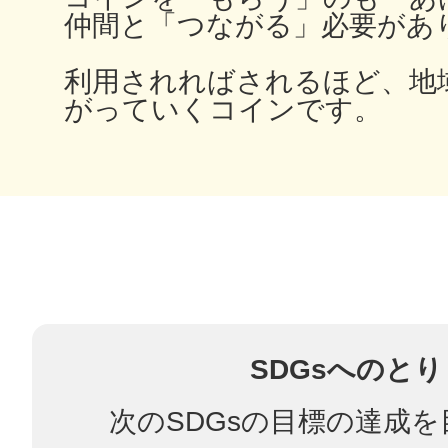
仲間と「つながる」必要があ
利用されればされるほど、地
多度津
がっていくコインです。
厚木
八尾
SDGsへのと
次のSDGsの目標の達成