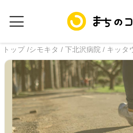
トップ /
シモキタ /
下北沢病院 /
キッタ
トップ
facebook
X
加盟スポットに