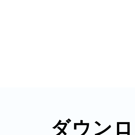
秋葉原
日置
高知市
ダウンロ
シモキ