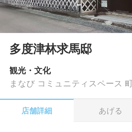
LINE
地域に導入をご
SMS
多度津林求馬邸
観光・文化
地域ごとのペ
メール
まなび コミュニティスペース 
店舗詳細
あげる
URLをコピー
智頭