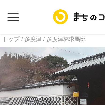
トップ /
多度津 /
多度津林求馬邸
トップ
facebook
X
加盟スポットに