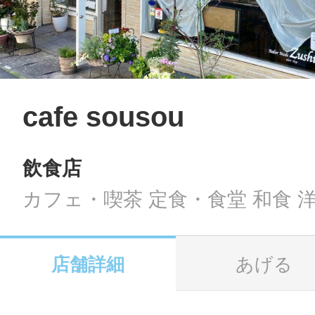
LINE
地域に導入をご
SMS
cafe sousou
飲食店
地域ごとのペ
メール
カフェ・喫茶 定食・食堂 和食 
店舗詳細
あげる
URLをコピー
智頭