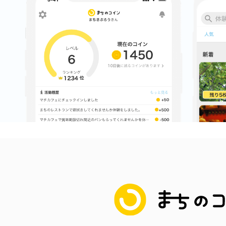
八女
日立
滋賀県
まちのコイン