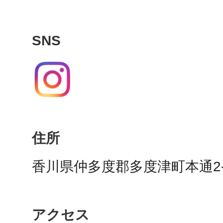
秋葉原
SNS
日置
住所
高知市
香川県仲多度郡多度津町本通2-1
シモキ
アクセス