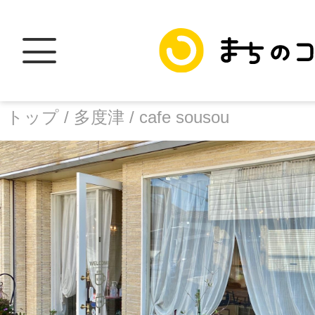
トップ /
多度津 /
cafe sousou
トップ
facebook
X
加盟スポットに