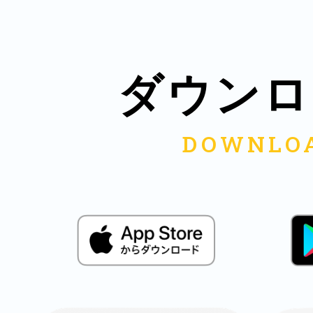
八女
ダウンロ
日立
滋賀県