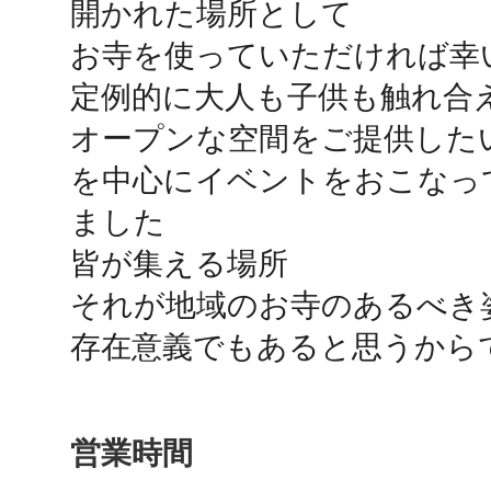
開かれた場所として

秋葉原
お寺を使っていただければ幸い
定例的に大人も子供も触れ合え
オープンな空間をご提供した
日置
を中心にイベントをおこなっ
ました

皆が集える場所

それが地域のお寺のあるべき姿
高知市
存在意義でもあると思うから
営業時間
シモキ