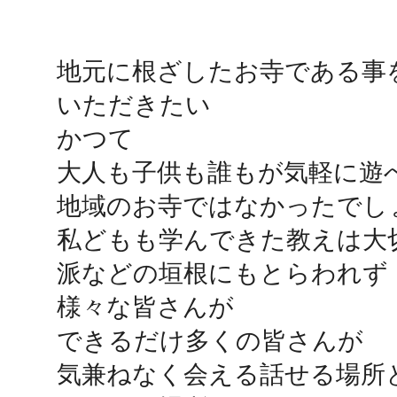
鴻巣
地元に根ざしたお寺である事
いただきたい

かつて

大人も子供も誰もが気軽に遊
池袋
地域のお寺ではなかったでしょ
私どもも学んできた教えは大
派などの垣根にもとらわれず

生駒
様々な皆さんが

できるだけ多くの皆さんが

気兼ねなく会える話せる場所と