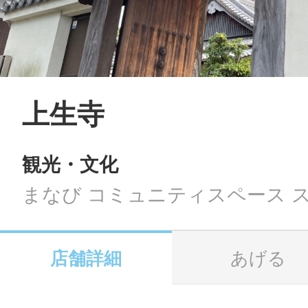
LINE
地域に導入をご
SMS
上生寺
観光・文化
地域ごとのペ
メール
まなび コミュニティスペース 
店舗詳細
あげる
URLをコピー
智頭