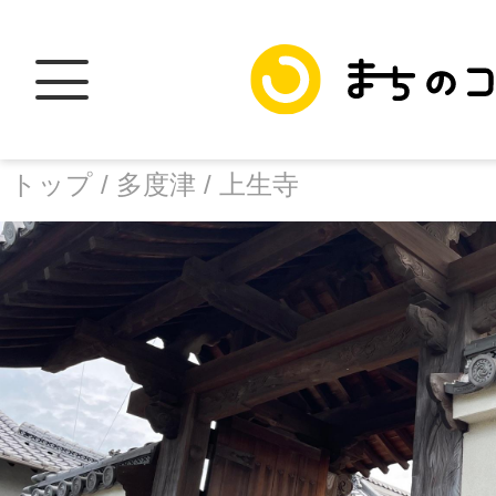
トップ /
多度津 /
上生寺
トップ
facebook
X
加盟スポットに