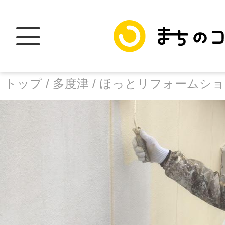
トップ /
多度津 /
ほっとリフォームショ
トップ
facebook
X
加盟スポットに