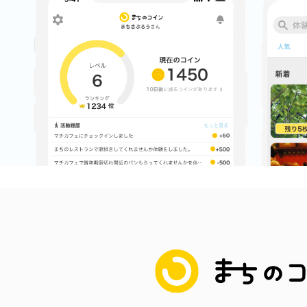
八女
日立
滋賀県
まちのコイン