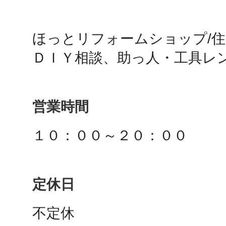
鴻巣
ほっとリフォームショップ/
ＤＩＹ相談、助っ人・工具レ
池袋
営業時間
１０：００～２０：００
生駒
定休日
不定休