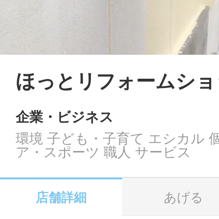
LINE
地域に導入をご
SMS
ほっとリフォームショ
企業・ビジネス
地域ごとのペ
メール
環境 子ども・子育て エシカル 
ア・スポーツ 職人 サービス
URLをコピー
智頭
店舗詳細
あげる