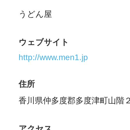
うどん屋
鴻巣
ウェブサイト
http://www.men1.jp
池袋
住所
生駒
香川県仲多度郡多度津町山階
アクセス