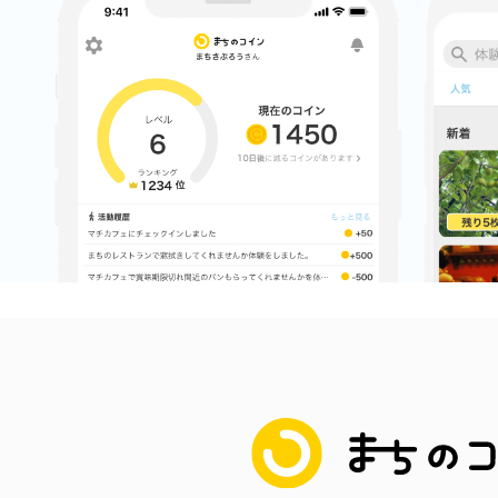
鎌倉
相模原
渋谷区
まちのコイン