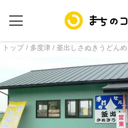
トップ /
多度津 /
釜出しさぬきうどんめ
トップ
facebook
X
加盟スポットに