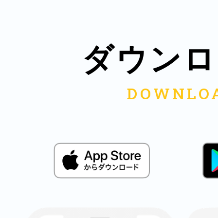
ダウンロ
多度津
厚木
八尾