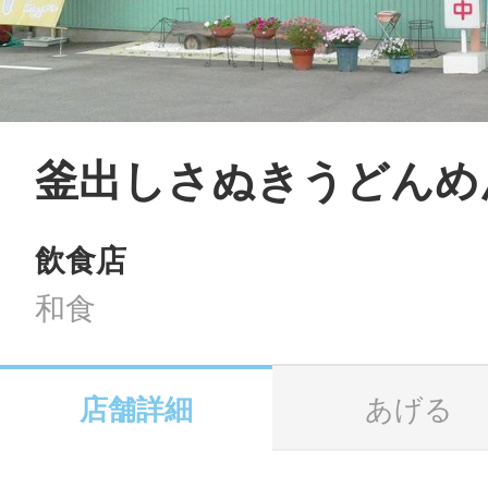
LINE
地域に導入をご
SMS
釜出しさぬきうどんめ
飲食店
地域ごとのペ
メール
和食
店舗詳細
あげる
URLをコピー
智頭