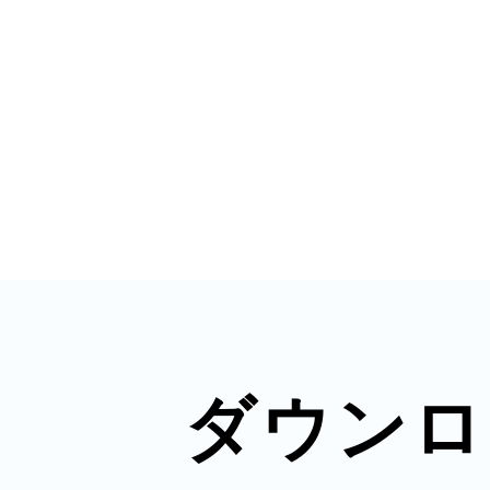
多度津
厚木
八尾
ダウンロ