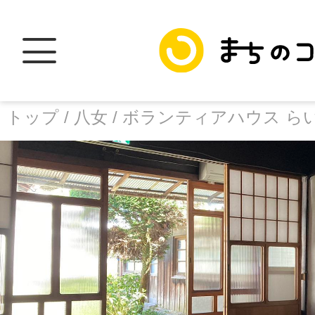
トップ /
八女 /
ボランティアハウス ら
トップ
facebook
X
加盟スポットに