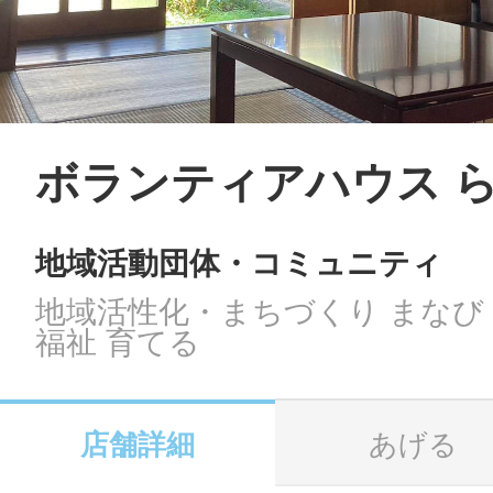
LINE
地域に導入をご
SMS
ボランティアハウス 
地域活動団体・コミュニティ
地域ごとのペ
メール
地域活性化・まちづくり まなび
福祉 育てる
URLをコピー
智頭
店舗詳細
あげる