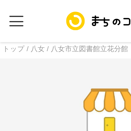
トップ /
八女 /
八女市立図書館立花分館
トップ
facebook
X
加盟スポットに