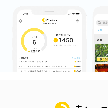
鎌倉
相模原
渋谷区
まちのコイン