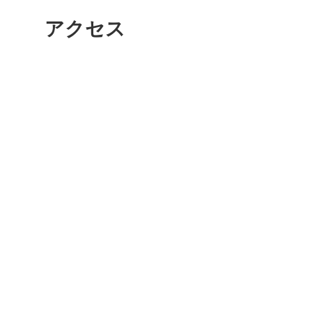
秋葉原
アクセス
日置
高知市
シモキ