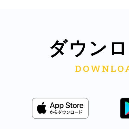
多度津
ダウンロ
厚木
八尾