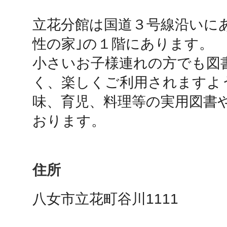
立花分館は国道３号線沿いに
鴻巣
性の家｣の１階にあります。

小さいお子様連れの方でも図
く、楽しくご利用されますよ
味、育児、料理等の実用図書
池袋
おります。
住所
生駒
八女市立花町谷川1111