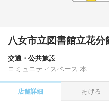
LINE
地域に導入をご
SMS
八女市立図書館立花分
交通・公共施設
地域ごとのペ
メール
コミュニティスペース 本
店舗詳細
あげる
URLをコピー
智頭