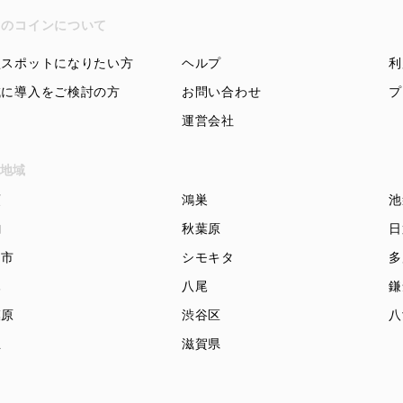
ちのコインについて
盟スポットになりたい方
ヘルプ
利
域に導入をご検討の方
お問い合わせ
プ
運営会社
地域
頭
鴻巣
池
駒
秋葉原
日
知市
シモキタ
多
木
八尾
鎌
模原
渋谷区
八
立
滋賀県