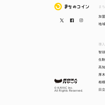
まちのコイン
ま
加
地
導入
智
生
高
厚
相
©︎ KAYAC Inc.
日
All Rights Reserved.