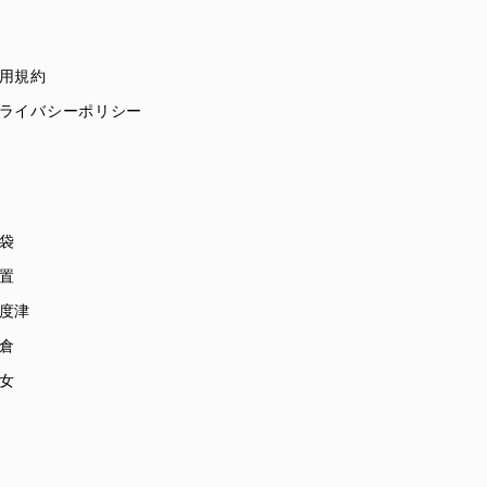
用規約
ライバシーポリシー
袋
置
度津
倉
女