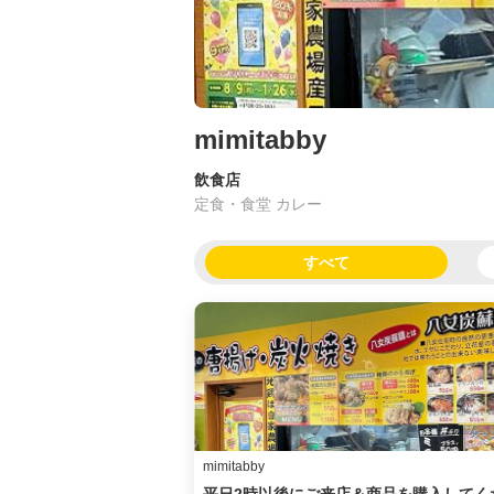
mimitabby
飲食店
定食・食堂 カレー
すべて
mimitabby