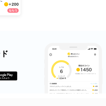
だ
200
LINE
メール
URLをコピー
ード