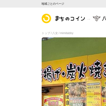
地域ごとのページ
トップ /
八女 /
mimitabby